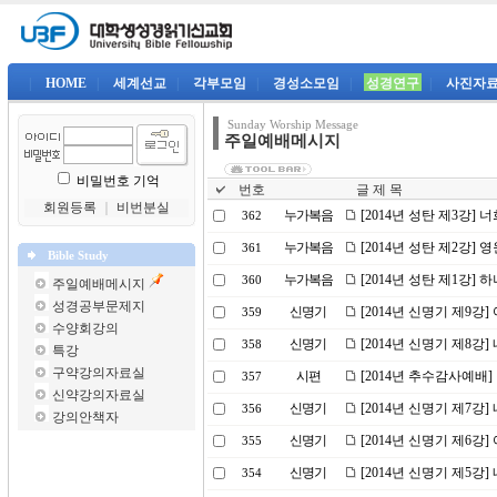
|
HOME
|
세계선교
|
각부모임
|
경성소모임
|
성경연구
|
사진자
Sunday Worship Message
주일예배메시지
비밀번호 기억
번호
글 제 목
회원등록
｜
비번분실
누가복음
[2014년 성탄 제3강]
362
누가복음
[2014년 성탄 제2강] 
361
Bible Study
누가복음
[2014년 성탄 제1강]
360
주일예배메시지
성경공부문제지
신명기
[2014년 신명기 제9강
359
수양회강의
신명기
[2014년 신명기 제8강
358
특강
구약강의자료실
시편
[2014년 추수감사예배
357
신약강의자료실
신명기
[2014년 신명기 제7강
356
강의안책자
신명기
[2014년 신명기 제6강
355
신명기
[2014년 신명기 제5강
354