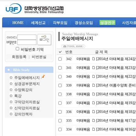
|
HOME
|
세계선교
|
각부모임
|
경성소모임
|
성경연구
|
사진자
Sunday Worship Message
주일예배메시지
비밀번호 기억
번호
글 제 목
회원등록
｜
비번분실
마태복음
[2014년 마태복음 제24
342
마태복음
[2014년 마태복음 제2
341
Bible Study
마태복음
[2014년 마태복음 제22
340
주일예배메시지
성경공부문제지
마태복음
[2014년 여름수양회 준비
339
수양회강의
마태복음
[2014년 마태복음 제20
338
특강
구약강의자료실
마태복음
[2014년 마태복음 제19
337
신약강의자료실
마태복음
[2014년 마태복음 제1
336
강의안책자
마태복음
[2014년 마태복음 제17
335
마태복음
[2014년 마태복음 제16
334