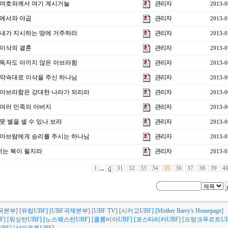
강] 여호와께서 여기 계시거늘
관리자
2013-0
] 에서와 야곱
관리자
2013-0
강] 내가 지시하는 땅에 거주하라
관리자
2013-0
] 이삭의 결혼
관리자
2013-0
강] 독자도 아끼지 않은 아브라함
관리자
2013-0
강] 약속대로 이삭을 주신 하나님
관리자
2013-0
3강] 아브라함은 강대한 나라가 되리라
관리자
2013-0
] 여러 민족의 아버지
관리자
2013-0
] 뭇 별을 셀 수 있나 보라
관리자
2013-0
강] 아브람에게 승리를 주시는 하나님
관리자
2013-0
 너는 복이 될지라
관리자
2013-0
1
,,,
31
32
33
34
35
36
37
38
39
4
국본부]
[유럽UBF]
[UBF국제본부]
[UBF TV]
[시카고UBF]
[Mother Barry's Homepage]
F]
[워싱턴UBF]
[노스웨스턴UBF]
[콜롬비아UBF]
[코스타리카UBF]
[프랑크푸르트UB