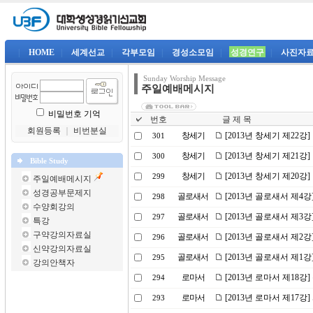
|
HOME
|
세계선교
|
각부모임
|
경성소모임
|
성경연구
|
사진자
Sunday Worship Message
주일예배메시지
비밀번호 기억
번호
글 제 목
회원등록
｜
비번분실
창세기
[2013년 창세기 제22강
301
창세기
[2013년 창세기 제21
300
Bible Study
창세기
[2013년 창세기 제20
299
주일예배메시지
성경공부문제지
골로새서
[2013년 골로새서 제4
298
수양회강의
골로새서
[2013년 골로새서 제3
297
특강
구약강의자료실
골로새서
[2013년 골로새서 제2
296
신약강의자료실
골로새서
[2013년 골로새서 제1
295
강의안책자
로마서
[2013년 로마서 제18강
294
로마서
[2013년 로마서 제17강
293