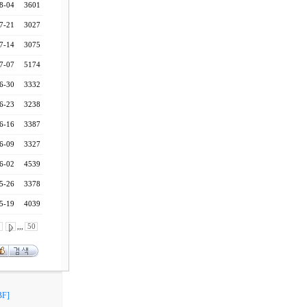
8-04
3601
7-21
3027
7-14
3075
7-07
5174
6-30
3332
6-23
3238
6-16
3387
6-09
3327
6-02
4539
5-26
3378
5-19
4039
0
,,,
50
F]