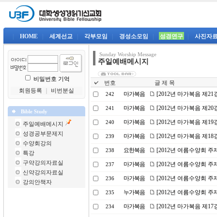
|
HOME
|
세계선교
|
각부모임
|
경성소모임
|
성경연구
|
사진자
Sunday Worship Message
주일예배메시지
비밀번호 기억
번호
글 제 목
회원등록
｜
비번분실
마가복음
[2012년 마가복음 제2
242
마가복음
[2012년 마가복음 제20
241
Bible Study
마가복음
[2012년 마가복음 제19
240
주일예배메시지
성경공부문제지
마가복음
[2012년 마가복음 제1
239
수양회강의
요한복음
[2012년 여름수양회 주
238
특강
구약강의자료실
마가복음
[2012년 여름수양회 
237
신약강의자료실
마가복음
[2012년 여름수양회 주
236
강의안책자
누가복음
[2012년 여름수양회 주
235
마가복음
[2012년 마가복음 제1
234