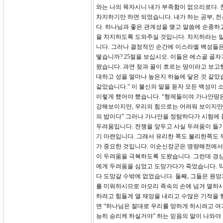
와는 나의 목자시니 내가 부족함이 없으리로다. 
차지하기만 하면 되었습니다. 내가 하는 공부, 
다. 하나님과 좋은 관계성을 맺고 말씀에 순종하
을 차지하도록 도와주실 것입니다. 차지하라는 
니다. 그러나 결정적인 순간에 이스라엘 백성들은
떻습니까? 25절을 보십시오. 이들은 에스골 골자
왔습니다. 과연 젖과 꿀이 흐르는 땅이라고 보고했
대하고 성을 얼마나 높은지 하늘에 닿은 것 같았
같았습니다.” 이 불신의 말을 듣자 모든 백성이
이렇게 했어야 했습니다. “형제들이여 가나안땅은
강해보이지만, 우리의 힘으로는 어려워 보이지만 
의 밥이다” 그러나 가나안을 정탐하다가 시험에 
두려움입니다. 전쟁을 앞두고 사실 두려움이 들기
기 마련입니다. 그래서 유리한 쪽도 불리한쪽도 
가 중요한 것입니다. 이순신장군은 명량해전에서 
이 두려움을 극복하도록 도왔습니다. 그런데 경
에게 두려움을 심었고 도망가다가 죽었습니다. 
다 도망갈 수밖에 없었습니다. 둘째, 그들은 원망
를 미워하시므로 아모리 족속의 손에 넘겨 멸하
하려고 힘들게 열 재앙을 내리고 수많은 기적을 
면 “하나님은 절대로 우리를 망하게 하시려고 
능히 승리케 하실거야” 하는 믿음의 말이 나와야