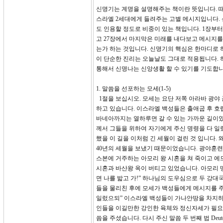
신명기는 계명을 설명해주는 책이란 뜻입니다. 
스라엘 2세대에게 들려주는 고별 메시지입니다. 
도 인용할 정도로 비중이 있는 책입니다. 1장부
고 27장에서 마지막은 미래를 내다보고 메시지를
는가 하는 것입니다. 신명기의 핵심은 한마디로
이 단순한 진리는 오늘날도 그대로 적용됩니다.
통해서 신명나는 신앙생활 할 수 있기를 기도합니
1. 말씀을 선포하는 모세(1-5)
1절을 보십시오. 모세는 요단 저쪽 아라바 광야
하고 있습니다. 이스라엘 백성들은 출애굽 후 
바네아까지는 열하루면 갈 수 있는 가까운 길이였
께서 그들을 위하여 자기에게 주신 명령을 다 일렀
했을 이 길을 이처럼 긴 세월이 걸린 것 입니다
40년의 세월을 보냈기 때문이었습니다. 광야훈련
스본에 거주하는 아모리 왕 시혼을 쳐 죽이고 에
시혼과 바산왕 옥이 버티고 있었습니다. 아모리 
면 나를 밟고 가!” 하나님의 도우심으로 두 강
들을 물리친 후에 모세가 백성들에게 메시지를 주
일렀으되” 이스라엘 백성들이 가나안땅을 차지하
인들을 이길만한 강인한 육체와 정신자세가 필요
씀을 주셨습니다. 다시 주신 말씀 두 번째 법 De