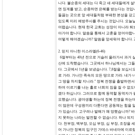
니다. 불순종의 세대는 다 죽고 새 세대들에게 설
면 징계를 받고, 순종하면 은혜를 받는다는 것입
들끓는 곳으로 앞 세대들처럼 부패한 본성을 갖고
있도록 미리 예방주사를 주시는 것입니다. 오늘
어렵습니다. 현재 한국 교회는 성장이 아니라 퇴
아가야 합니다. 말씀을 통해서 교훈을 얻어야합
어떻게 해야겠습니까? 말씀을 앞세워야 합니다. 
2. 믿지 아니한 이스라엘(6-46)
6절부터는 40년 전으로 거슬러 올라가서 과거 실
산에 도착했습니다. 그곳에서 하나님께서는 그들
다. 그곳에서 1년을 보냈습니다. 7,8절을 보십시
로 가라. 가나안 족속의 모든 땅으로 가라. 내
그 땅을 차지할 지니라.” 정복 전쟁을 출발하면서
하여 이르기를 나는 홀로 너희의 짐을 질 수 없도
겠다 하십니다. 그러므로 함께 동역할 동역자가 
요했습니다. 광야생활 하는데 정복 전쟁을 하는데
이 많은데 구성원끼리 다툰다면 공동체는 힘을 잃
가 있습니다. 고구려나 발해가 왜 망했습니까? 
지 못하는 나라는 발전할 수 없습니다. 하나 되
다. 천부장, 백부장, 오십 부장, 십 부장, 조장
어 가나안 정복의 입구인 가데스 바네아에 이르렀