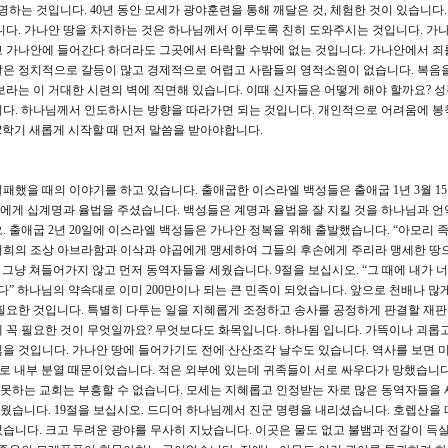
명하는 것입니다. 40년 동안 모세가 광야훈련을 통해 깨달은 것, 체험한 것이 있습니다
니다. 가나안 땅을 차지하는 것은 하나님께서 이루도록 친히 도와주시는 것입니다. 가
 가나안에 들어간다 하더라도 그곳에서 타락할 수밖에 없는 것입니다. 가나안에서 죄
날은 정치적으로 갈등이 많고 경제적으로 어렵고 사람들의 영적소원이 없습니다. 복음
보라는 이 거대한 시련의 벽에 직면해 있습니다. 이때 신자들은 어떻게 해야 할까요? 
니다. 하나님께서 인도하시는 방향을 따라가면 되는 것입니다. 개인적으로 어려움에 
2학기 새롭게 시작할 때 먼저 말씀을 받아야합니다.
패했을 때의 이야기를 하고 있습니다. 출애굽한 이스라엘 백성들은 출애굽 1년 3월 1
에게 십계명과 율법을 주셨습니다. 백성들은 계명과 율법을 잘 지킬 것을 하나님과 
오. 출애굽 2년 20일에 이스라엘 백성들은 가나안 정복을 위해 출발했습니다. “아모리 
가 너희의 조상 아브라함과 이삭과 야곱에게 맹세하여 그들의 후손에게 주리라 맹세한 땅
 그냥 쳐들어가지 않고 먼저 동역자들을 세웠습니다. 9절을 보십시오. “그 때에 내가 
다” 하나님의 약속대로 이미 200만이나 되는 큰 민족이 되었습니다. 앞으로 천배나 많
필요한 것입니다. 특별히 다투는 일을 지혜롭게 조정하고 송사를 공정하게 판결할 재
 꼭 필요한 것이 무엇일까요? 무엇보다도 화목입니다. 하나됨 입니다. 가뜩이나 괴롭고
을 것입니다. 가나안 땅에 들어가기도 전에 산산조각 날수도 있습니다. 역사를 보면 미
바로 내부 분열 때문이었습니다. 적은 외부에 있는데 귀족들이 서로 싸우다가 망했습니다
지 못하는 교회는 부흥할 수 없습니다. 모세는 지혜롭고 인정받는 자로 많은 동역자들을
을 세웠습니다. 19절을 보십시오. 드디어 하나님께서 진군 명령을 내리셨습니다. 호렙산을
습니다. 크고 두려운 광야를 무사히 지났습니다. 이곳은 물도 없고 불뱀과 전갈이 득