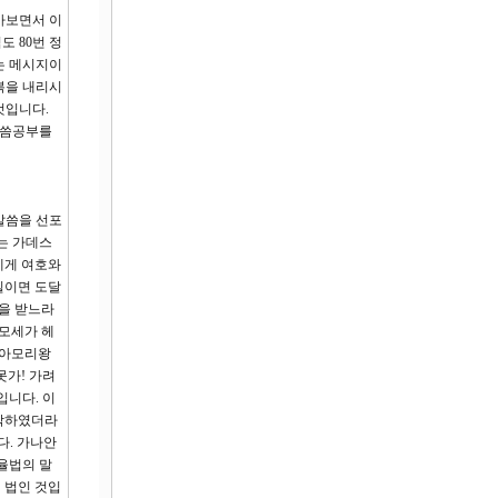
아보면서 이
 80번 정
는 메시지이
복을 내리시
것입니다.
말씀공부를
말씀을 선포
는 가데스
에게 여호와
칠이면 도달
련을 받느라
 모세가 헤
 아모리왕
못가! 가려
입니다. 이
시작하였더라
다. 가나안
율법의 말
째 법인 것입