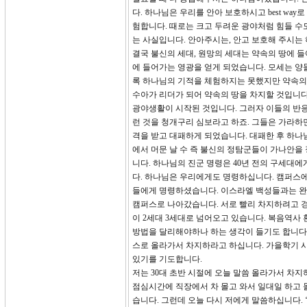
다. 하나님은 우리를 안아 보호하시고 best w
험합니다. 때로는 크고 두려운 광야처럼 힘들 수
는 사실입니다. 안아주시는, 안고 보호해 주시는
결국 불신의 세대, 원망의 세대는 약속의 땅에 
에 들어가는 영광을 얻게 되었습니다. 모세는 양
록 하나님의 기적을 체험하지는 못했지만 약속의 
수아가 리더가 되어 약속의 땅을 차지할 것입니다
광야생활이 시작된 것입니다. 그러자 이들의 반응
런 것을 청개구리 심보라고 하죠. 그들은 가라하
격을 받고 대패하게 되었습니다. 대패한 후 하나
에서 머문 날 수 즉 불신의 정탐군들이 가나안을 
니다. 하나님의 진군 명령은 40년 전의 구세대
다. 하나님은 우리에게도 명령하십니다. 캠퍼스
들에게 명령하셨습니다. 이스라엘 백성들과는 완전
캠퍼스로 나아갔습니다. 서로 빨리 차지하려고 경
이 2세대 3세대로 넘어오고 있습니다. 복음역사
방법을 달리해야하나 하는 생각이 들기도 합니다.
스로 올라가서 차지하라고 하십니다. 가을학기 
있기를 기도합니다.
저는 30대 초반 시절에 오늘 말씀 올라가서 차
점심시간에 직장에서 차 몰고 와서 일대일 하고
습니다. 그런데 오늘 다시 저에게 말씀하십니다.