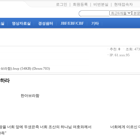
로그인
｜
회원등록
｜
비번분실
｜
현재접속자
료실
|
영상자료실
|
경성쉼터
|
JBF/EBF/CBF
|
기타
|
ㆍ추천:
0
ㆍ조회: 4
ㆍ
IP: 61.xxx.95
브라함).hwp
(54KB) (Down:703)
지하라
강 한아브라함
서 이 땅을 너희 앞에 두셨은즉 너희 조산의 하나님 여호와께서 너희에게 이르신 
한즉”