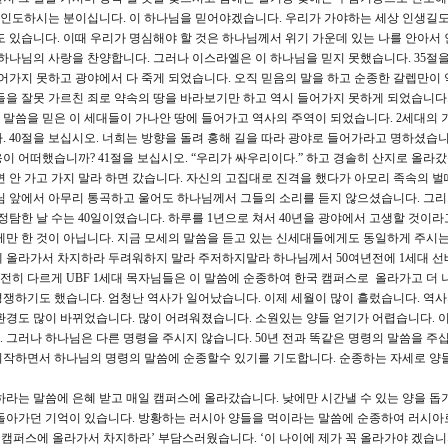
ay로 인도하시는 분이십니다. 이 하나님을 믿어야겠습니다. 우리가 가야하는 세상 인생길
도 있습니다. 이때 우리가 명심해야 할 것은 하나님께서 위기 가운데 있는 나를 안아서
 하나님의 사랑을 찬양합니다. 그러나 이스라엘은 이 하나님을 믿지 못했습니다. 35절을
들어가지 못하고 광야에서 다 죽게 되었습니다. 오직 믿음의 말을 하고 순종한 갈렙만이 
들을 잘못 가르친 죄로 약속의 땅을 바라보기만 하고 역시 들어가지 못하게 되었습니다.
말씀을 믿은 이 세대들이 가나안 땅에 들어가고 역사의 주역이 되었습니다. 2세대의 
. 40절을 보십시오. 너희는 방향을 돌려 홍해 길을 따라 광야로 들어가라고 명하셨습니
이 어떠했습니까? 41절을 보십시오. “우리가 싸우리이다.” 하고 경솔히 산지로 올라갔
면 안 가고 가지 말라 하면 갔습니다. 자신의 고집대로 진격을 했다가 아모리 족속의 벌
님 앞에서 아무리 통곡하고 울어도 하나님께서 그들의 소리를 듣지 않으셨습니다. 그
정탐한 날 수는 40일이였습니다. 하루를 1년으로 쳐서 40년을 광야에서 고생할 것이
에게만 한 것이 아닙니다. 지금 모세의 말씀을 듣고 있는 신세대들에게도 동일하게 주시
에 올라가서 차지하라 두려워하지 말라 주저하지말라 하나님께서 50여년전에 1세대 선
히 다르게 UBF 1세대 목자님들은 이 말씀에 순종하여 한국 캠퍼스로 올라가고 더 
쟁하기도 했습니다. 엄청난 역사가 일어났습니다. 이제 세월이 많이 흘렀습니다. 역
 환경도 많이 바뀌었습니다. 많이 어려워졌습니다. 소원있는 양들 얻기가 어렵습니다. 
 그러나 하나님은 다른 명령을 주시지 않습니다. 50년 전과 똑같은 명령의 말씀을 주십
시작하면서 하나님의 명령의 말씀에 순종할수 있기를 기도합니다. 순종하는 자세로 양
지하라는 말씀에 은혜 받고 매일 캠퍼스에 올라갔습니다. 낮에만 시간낼 수 있는 양을 돕
 돌아가던 기억이 있습니다. 방황하는 러시아 양들을 먹이라는 말씀에 순종하여 러시아
 ‘캠퍼스에 올라가서 차지하라’ 부담스러웠습니다. ‘이 나이에 제가 꼭 올라가야 겠습니