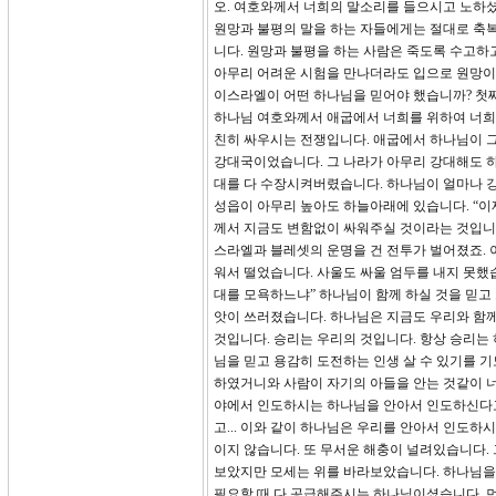
오. 여호와께서 너희의 말소리를 들으시고 노하
원망과 불평의 말을 하는 자들에게는 절대로 축
니다. 원망과 불평을 하는 사람은 죽도록 수고하
아무리 어려운 시험을 만나더라도 입으로 원망이
이스라엘이 어떤 하나님을 믿어야 했습니까? 첫째
하나님 여호와께서 애굽에서 너희를 위하여 너희 
친히 싸우시는 전쟁입니다. 애굽에서 하나님이 그
강대국이었습니다. 그 나라가 아무리 강대해도 하
대를 다 수장시켜버렸습니다. 하나님이 얼마나 
성읍이 아무리 높아도 하늘아래에 있습니다. “이
께서 지금도 변함없이 싸워주실 것이라는 것입니
스라엘과 블레셋의 운명을 건 전투가 벌어졌죠. 
워서 떨었습니다. 사울도 싸울 엄두를 내지 못했
대를 모욕하느냐” 하나님이 함께 하실 것을 믿고
앗이 쓰러졌습니다. 하나님은 지금도 우리와 함
것입니다. 승리는 우리의 것입니다. 항상 승리는
님을 믿고 용감히 도전하는 인생 살 수 있기를 기
하였거니와 사람이 자기의 아들을 안는 것같이 너
야에서 인도하시는 하나님을 안아서 인도하신다고
고... 이와 같이 하나님은 우리를 안아서 인도하
이지 않습니다. 또 무서운 해충이 널려있습니다.
보았지만 모세는 위를 바라보았습니다. 하나님을
필요할 때 다 공급해주시는 하나님이셨습니다. 먼