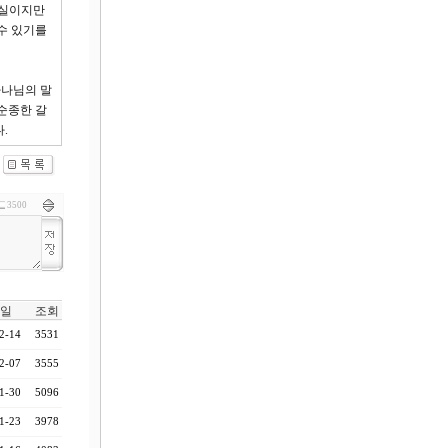
사실이지만
수 있기를
하나님의 말
순종한 갈
다.
3500
일
조회
2-14
3531
2-07
3555
1-30
5096
1-23
3978