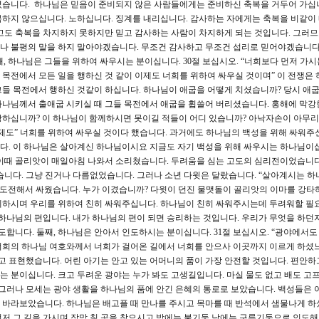
셨습니다. 하나님은 믿음이 준비되지 않은 사람들에게는 준비하신 축복을 거두어 가십
복하지 않으십니다. 노하십니다. 징계를 내리십니다. 감사하는 자에게는 축복을 비같이
고도 축복을 차지하지 못하지만 믿고 감사하는 사람이 차지하게 되는 것입니다. 그러
나 불평의 말을 하지 말아야겠습니다. 무조건 감사하고 무조건 섭리로 믿어야겠습니다
, 하나님은 그들을 위하여 싸우시는 분이십니다. 30절 보십시오. “너희보다 먼저 가
목전에서 모든 일을 행하신 것 같이 이제도 너희를 위하여 싸우실 것이며” 이 전쟁은
들 목전에서 행하신 것같이 하십니다. 하나님이 애굽을 어떻게 치셨습니까? 당시 애
나님께서 출애굽 시키실 때 그들 목전에서 애굽을 휩쓸어 버리셨습니다. 홍해에 막강
강하십니까? 이 하나님이 함께하시면 못이길 적들이 어디 있습니까? 아낙자손이 아무
제도” 너희를 위하여 싸우실 것이다 했습니다. 과거에도 하나님의 백성을 위해 싸워주
다. 이 하나님은 살아계신 하나님이시요 지금도 자기 백성을 위해 싸우시는 하나님이십
이때 골리앗이 매일아침 나와서 소리쳤습니다. 두려움을 심는 고도의 심리전이었습니다
습니다. 그냥 진거나 다름없었습니다. 그러나 소년 다윗은 달랐습니다. “살아계시는 하
 도전해서 싸웠습니다. 누가 이겼습니까? 다윗이 던진 물맷돌이 골리앗의 이마를 강타
께하시며 우리를 위하여 친히 싸워주십니다. 하나님이 친히 싸워주시는데 두려워할 필
 하나님의 편입니다. 내가 하나님의 편이 되면 승리하는 것입니다. 우리가 무엇을 하던지
도합니다. 둘째, 하나님은 안아서 인도하시는 분이십니다. 31절 보십시오. “광야에서도
희의 하나님 여호와께서 너희가 걸어온 길에서 너희를 안으사 이곳까지 이르게 하셨느
 표현했습니다. 어린 아기는 안고 있는 어머니의 품이 가장 안전할 것입니다. 편안하
시는 분이십니다. 크고 두려운 광야는 누가 봐도 고생길입니다. 마실 물도 없고 배도 고
 그러나 모세는 광야 생활을 하나님의 품에 안긴 은혜의 통로로 보았습니다. 백성들은 
 바라보았습니다. 하나님은 배고플 때 만나를 주시고 목마를 때 반석에서 샘물나게 하
저 그 길을 가시며 장막 칠 곳을 찾으시고 밤에는 불기둥 낮에는 구름기둥으로 인도