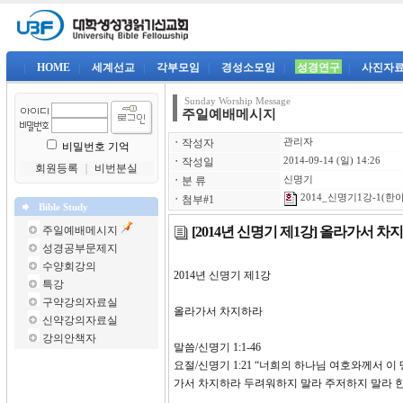
|
HOME
|
세계선교
|
각부모임
|
경성소모임
|
성경연구
|
사진자
Sunday Worship Message
주일예배메시지
ㆍ
작성자
관리자
비밀번호 기억
ㆍ
작성일
2014-09-14 (일) 14:26
회원등록
｜
비번분실
ㆍ
분 류
신명기
2014_신명기1강-1(한아
ㆍ
첨부#1
Bible Study
[2014년 신명기 제1강] 올라가서 차
주일예배메시지
성경공부문제지
수양회강의
2014년 신명기 제1
특강
구약강의자료실
올라가서 차지하라
신약강의자료실
강의안책자
말씀/신명기 1:1-46
요절/신명기 1:21 “너희의 하나님 여호와께
가서 차지하라 두려워하지 말라 주저하지 말라 