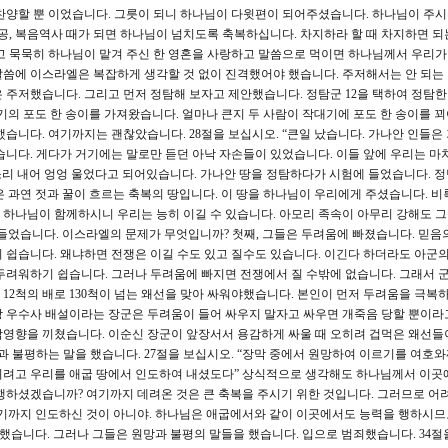
찬양할 뿐 이었습니다. 그릇이 되니 하나님이 다윗편이 되어주셨습니다. 하나님이 주
전공, 복음역사 때가 되면 하나님이 넘치도록 축복하십니다. 차지하라 할 때 차지하면 되
고 묵묵히 하나님이 맡겨 주신 한 영혼을 사랑하고 말씀으로 먹이면 하나님께서 우리가
말씀에 이스라엘은 복잡하게 생각할 것 없이 진격했어야 했습니다. 주저해서는 안 되는
 주저했습니다. 그리고 먼저 정탐해 보자고 제안했습니다. 정탐군 12을 택하여 정탐한
기의 포도 한 송이를 가져왔습니다. 얼마나 큰지 두 사람이 작대기에 포도 한 송이를 
습니다. 여기까지는 괜찮았습니다. 28절을 보십시오. “큰일 났습니다. 가나안 인들은
습니다. 게다가 거기에는 말로만 듣던 아낙 자손들이 있었습니다. 이들 앞에 우리는 마
 소리 내어 엉엉 울었다고 되어있습니다. 가나안 땅을 정탐하다가 시험에 들었습니다. 
 과연 젓과 꿀이 흐르는 축복의 땅입니다. 이 땅을 하나님이 우리에게 주셨습니다. 비
하나님이 함께하시니 우리는 능히 이길 수 있습니다. 아모리 족속이 아무리 강해도 
들었습니다. 이스라엘의 문제가 무엇입니까? 첫째, 그들은 두려움에 빠졌습니다. 믿음
 쉽습니다. 왜냐하면 전쟁은 이길 수도 있고 질수도 있습니다. 이긴다 하더라도 아군의
두려워하기 쉽습니다. 그러나 두려움에 빠지면 전쟁에서 질 수밖에 없습니다. 그래서 
12척의 배로 130척이 넘는 왜선을 맞아 싸워야했습니다. 본인이 먼저 두려움을 극복
상 우수사 배설이라는 장군은 두려움이 들어 싸우지 말자고 싸우면 개죽음 당할 뿐이라
악영향을 끼쳤습니다. 이순신 장군이 앞장서서 용감하게 싸울 때 오히려 겁먹은 왜선들
과 불평하는 말을 했습니다. 27절을 보십시오. “장막 중에서 원망하여 이르기를 여호
시려고 우리를 애굽 땅에서 인도하여 내셨도다” 상식적으로 생각해도 하나님께서 이곳
행하셨겠습니까? 여기까지 데려온 것은 큰 축복을 주시기 위한 것입니다. 그러므로 어
여기까지 인도하신 것이 아니야. 하나님은 애굽에서와 같이 이곳에서도 능력을 행하시므
 했습니다. 그러나 그들은 원망과 불평의 말들을 했습니다. 입으로 범죄했습니다. 34절