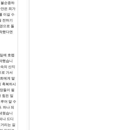
. 불순종하
나안은 죄가
를 이길 수
을 전하기
성경으로 돌
봉착했다면
5일에 호렙
언약했습니
족속의 산지
으로 가서
너희에게 말
게 축복하시
판장들이 필
 힘든 일
루어 알 수
. 하나 되
 세웠습니
 떠나 드디
실거리는 길