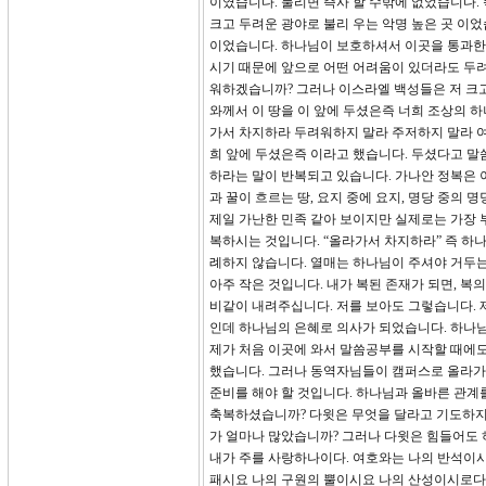
이였습니다. 물리면 즉사 할 수밖에 없었습니다.
크고 두려운 광야로 불리 우는 악명 높은 곳 이었
이었습니다. 하나님이 보호하셔서 이곳을 통과한
시기 때문에 앞으로 어떤 어려움이 있더라도 두려
워하겠습니까? 그러나 이스라엘 백성들은 저 크고
와께서 이 땅을 이 앞에 두셨은즉 너희 조상의 
가서 차지하라 두려워하지 말라 주저하지 말라 여
희 앞에 두셨은즉 이라고 했습니다. 두셨다고 말
하라는 말이 반복되고 있습니다. 가나안 정복은
과 꿀이 흐르는 땅, 요지 중에 요지, 명당 중의
제일 가난한 민족 같아 보이지만 실제로는 가장 
복하시는 것입니다. “올라가서 차지하라” 즉 하
례하지 않습니다. 열매는 하나님이 주셔야 거두는
아주 작은 것입니다. 내가 복된 존재가 되면, 복
비같이 내려주십니다. 저를 보아도 그렇습니다. 
인데 하나님의 은혜로 의사가 되었습니다. 하나님
제가 처음 이곳에 와서 말씀공부를 시작할 때에도
했습니다. 그러나 동역자님들이 캠퍼스로 올라가
준비를 해야 할 것입니다. 하나님과 올바른 관계
축복하셨습니까? 다윗은 무엇을 달라고 기도하지 
가 얼마나 많았습니까? 그러나 다윗은 힘들어도 하
내가 주를 사랑하나이다. 여호와는 나의 반석이시
패시요 나의 구원의 뿔이시요 나의 산성이시로다.”