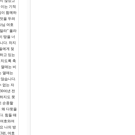
하지 않았고
 이는 기적
님이 함께하
무엇을 두려
나님 여호
말라” 올라
이 땅을 너
니다. 차지
들에게 젖
 하고 있는
넘치도록 축
 열매는 비
는 열매는
 않습니다.
 없는 자
30여년 전
상하지도 못
고 순종할
 왜 다윗을
. 힘들 때
신 여호와여
요 나의 방
3편, 여호