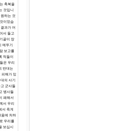
시는 축복을
는 것입니
 원하는 것
 것이었습
 결과가 어
꾀어서 들고
 기골이 장
치 메뚜기
정탐 보고를
록 적들이
그들은 우리
의 반대는
 피해가 있
군대의 사기
하고 군사들
고 병사들
이 패해서
와께서 우리
에서 죽게
려움에 처하
로 우리를
을 보십시