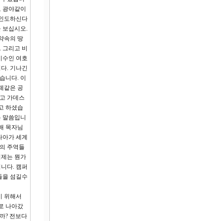
도 광야같이
 인도하신다
 보십시오.
약속의 땅
 그리고 비
기수인 여호
다. 기나긴
습니다. 이
떼같은 공
리고 가데스
라고 하셨습
는 말씀입니
배 목자님
나아가 세계
사의 주역들
이제는 뭔가
니다. 캠퍼
들을 섬길수
기 위해서
로 나아갔
까? 전보다