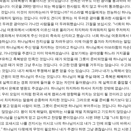
 죽음의 모래폭풍이 휘몰아치는 곳이었습니다. 전에는 아무도 이런 광야를 통과하려 
습니다. 이곳을 200만 명이나 되는 백성들이 한사람도 죽지 않고 무사히 통과했습니다.
 것입니다. 이것이 의미하는바가 무엇입니까? 이스라엘 백성들에게는 전능하신 하나
워하지 말라는 것입니다. 아무도 견디지 못하는 저 두려운 광야를 통과한 사람들이 
 두려운 광야보다 가나안 사람들을 더 두려워했습니다. 21절을 보십시오. “너희의 하
하나님 여호와께서 너희에게 이르신 대로 올라가서 차지하라 두려워하지 말라 주저하지 
호와께서 우리에게 주신 아모리 족속의 산지라고 했습니다. 너희 하나님 여호와께서 
씀하십니다. 하나님께서 잔치상을 잘 차려두셨다. 이제 마음껏 즐겨라 차지하라는 말입
 이미 하나님께서 주신 땅을 차지하는 것이라고 하십니다. 하나님께서 아브라함의 자손
 명당, 가나안땅을 주겠다고 이미 약속하셨습니다. 겉보기에는 광야생활 하느라 거지꼴을
부유하고 축복받은 민족인 것입니다. 때가 되었을 때 그릇이 준비되었을 때 하나님이 
나님은 때가 되면 그냥 주시는 것입니다. 수고한 만큼 열매를 거두지는 않습니다. 수고와
 것입니다. 내가 싸워서 투쟁해서 물론 얻을 수는 있습니다. 그러나 내가 노력해서 얻
의 근원이 되면 하나님이 주시는 것입니다. 하나님이 복을 주실 때에 그 축복은 째째하지
제 실력으로는 경희 의대에 들어올 수 없는 자인데 들어왔습니다. 제 실력으로 졸업할 수
께서 은혜로 병원도 주셨습니다. 하나님이 차지하라 하셔서 차지한 것밖에 없습니다. 
 우리 모임이 이처럼 한국과 세계 캠퍼스에 영향력을 끼치는 모임이 될 것이라고 상
서 차지하라는 말씀에 순종하여 차지한 것입니다. 그러므로 싸울 준비를 하기보다 믿
를 맺고 믿음의 사람이 되면, 그릇이 준비되면 하나님이 부어주시는 것입니다. 하나님이
않았습니다. 왕이 되게 해달라, 핍박하는 사울을 제발 치워달라고 기도하지 않았습니다
나님을 신실하게 믿고 감사하고 찬양할 뿐이었습니다. 시편 18편 1,2절 “나의 힘이
요 요새시요 나를 건지시는 이시요 나의 하나님이시요 내가 그 안에 피할 나의 바위시
 하나님이 다윗에게 무엇이 필요하니 내가 주겠다 하면 그냥 괜찮습니다. 하고 시편 2