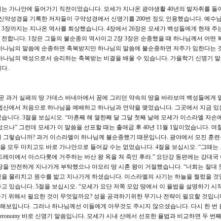
때는 가나안에 들어가기 직전이었습니다. 모세가 지나온 광야생활 40년의 발자취를 돌
신약성경을 기록한 저자들이 구약성경에서 신명기를 200번 정도 인용했습니다. 예수님도
터 3장까지는 지나온 역사를 회상했습니다. 4장에서 26장은 모세가 백성들에게 현재 주
 전합니다. 1장은 그들의 불순종의 역사이고 2장 3장은 순종했을 때 하나님께서 어떤 
 하나님의 말씀에 순종하면 축복받지만 하나님의 말씀에 불순종하면 저주가 임한다는 
 하나님의 백성으로서 승리하는 축복받는 비결을 배울 수 있습니다. 가을학기 신명기 
다.
 곧 과거 실패의 땅 가데스 바네아에서 꿈에 그리던 약속의 땅을 바라보며 백성들에게 
호렙산에서 처음으로 하나님을 예배하고 하나님과 언약을 맺었습니다. 그곳에서 지금 있
습니다. 3절을 보십시오. “마흔째 해 열한째 달 그달 첫째 날에 모세가 이스라엘 자손
으나” 그런데 모세가 이 말씀을 선포할 때는 출애굽 후 40년 11월 1일이었습니다. 며
. 왜 그렇습니까? 과거 이스라엘이 하나님께 불순종했기 때문입니다. 광야에서 모진 훈
을 모두 마치고도 바로 가나안으로 들어갈 수는 없었습니다. 4절을 보십시오. “그때는
드레이에서 아스다롯에 거주하는 바산 왕 옥을 쳐 죽인 후라.” 요단강 동편에는 강대국
땅을 안전하게 지나가게 부탁했으나 아모리 땅 시혼 왕이 거절했습니다. “너희는 절대 
대국을 물리치고 원수를 밟고 지나가게 하셨습니다. 이스라엘의 사기는 하늘을 찔렀을 것
고 있습니다. 5절을 보십시오. “모세가 요단 저쪽 모압 땅에서 이 율법을 설명하기 
기 위해서 필요한 것이 무엇일까요? 성을 공격하기위한 무기나 전략이 필요할 것입니
해보입니다. 그러나 하나님께선 이들에게 아무것도 주시지 않으셨습니다. 다시 한 번 
uteronomy 바로 신명기 말씀입니다. 모세가 시내 산에서 선포한 율법과 비교하면 두 번