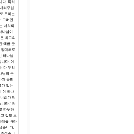
니다. 특히
 내려주십
므로 우리는
. 그러면
시는 너희의
 하나님이
굽은 최고의
한 애굽 군
리 장대해도
신 하나님
니다. 이
. 다 두려
나님의 군
하자 골리
요가 없는
 이 하나
 너희가 당
니라.” 광
고 따뜻하
프고 길도 보
아래를 바라
셨습니다.
해 주셨습니