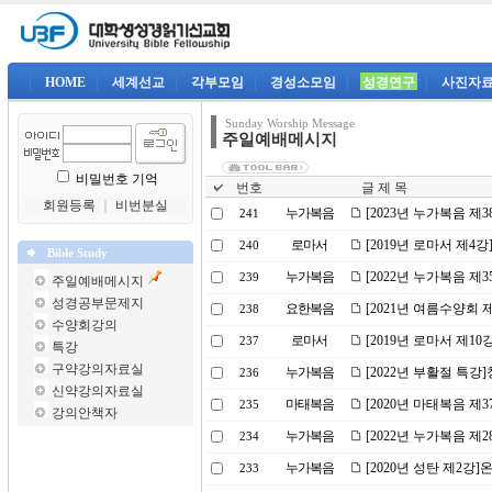
|
HOME
|
세계선교
|
각부모임
|
경성소모임
|
성경연구
|
사진자
Sunday Worship Message
주일예배메시지
비밀번호 기억
번호
글 제 목
회원등록
｜
비번분실
누가복음
[2023년 누가복음 제
241
로마서
[2019년 로마서 제4
240
Bible Study
누가복음
[2022년 누가복음 제
239
주일예배메시지
성경공부문제지
요한복음
[2021년 여름수양회
238
수양회강의
로마서
[2019년 로마서 제1
237
특강
구약강의자료실
누가복음
[2022년 부활절 특
236
신약강의자료실
마태복음
[2020년 마태복음 제
235
강의안책자
누가복음
[2022년 누가복음 제
234
누가복음
[2020년 성탄 제2강
233