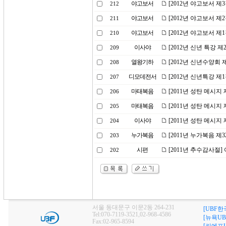
야고보서
[2012년 야고보서 제
212
야고보서
[2012년 야고보서 제
211
야고보서
[2012년 야고보서 제
210
이사야
[2012년 신년 특강 
209
열왕기하
[2012년 신년수양회 
208
디모데전서
[2012년 신년특강 
207
마태복음
[2011년 성탄 메시
206
마태복음
[2011년 성탄 메시
205
이사야
[2011년 성탄 메시지
204
누가복음
[2011년 누가복음 
203
시편
[2011년 추수감사절
202
서울 동대문구 이문2동 264-231
[UBF한
Tel:070-7119-3521,02-968-4586
[뉴욕UB
Fax:02-965-8594