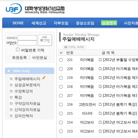
|
HOME
|
세계선교
|
각부모임
|
경성소모임
|
성경연구
|
사진자
Sunday Worship Message
주일예배메시지
비밀번호 기억
번호
글 제 목
회원등록
｜
비번분실
마가복음
[2012년 부활절 수양
221
마가복음
[2012년 마가복음 제
220
Bible Study
마가복음
[2012년 마가복음 제
219
주일예배메시지
성경공부문제지
마가복음
[2012년 마가복음 제
218
수양회강의
마가복음
[2012년 마가복음 제
217
특강
구약강의자료실
고린도전서
[2012년 봄학기 특강
216
신약강의자료실
이사야
[2012년 봄학기 특강
215
강의안책자
야고보서
[2012년 야고보서 제
214
야고보서
[2012년 야고보서 제
213