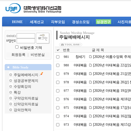
|
HOME
|
세계선교
|
각부모임
|
경성소모임
|
성경연구
|
사진자
Sunday Worship Message
주일예배메시지
비밀번호 기억
번호
글 제 목
회원등록
｜
비번분실
창세기
[2026년 여름수양회 주
981
마태복음
[2026년 마태복음 22
980
Bible Study
마태복음
[2026년 마태복음 21강]
979
주일예배메시지
성경공부문제지
마태복음
[2026년 마태복음 20강] 
978
수양회강의
마태복음
[2026년 마태복음 19
977
특강
구약강의자료실
마태복음
[2026년 마태복음 제18
976
신약강의자료실
마태복음
[2026년 마태복음 17강
975
강의안책자
마태복음
[2026년 마태복음 16
974
마태복음
[2026년 마태복음 제15
973