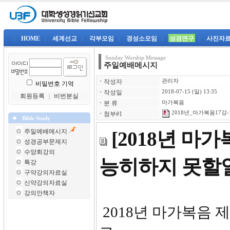
|
HOME
|
세계선교
|
각부모임
|
경성소모임
|
성경연구
|
사진자
Sunday Worship Message
주일예배메시지
ㆍ
작성자
관리자
비밀번호 기억
ㆍ
작성일
2018-07-15 (일) 13:35
회원등록
｜
비번분실
ㆍ
분 류
마가복음
2018년_마가복음17강-1
ㆍ
첨부#1
Bible Study
주일예배메시지
[2018년 마
성경공부문제지
수양회강의
능히하지 못할
특강
구약강의자료실
신약강의자료실
강의안책자
2018년 