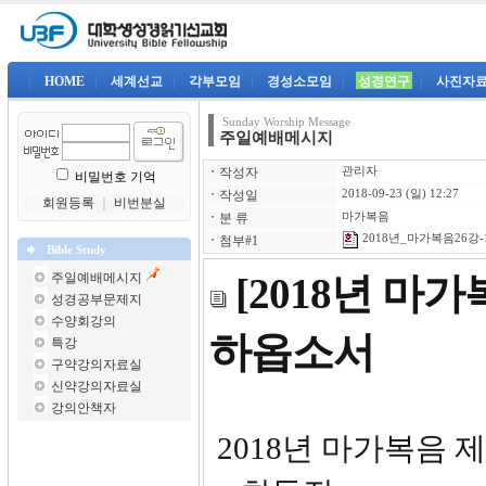
|
HOME
|
세계선교
|
각부모임
|
경성소모임
|
성경연구
|
사진자
Sunday Worship Message
주일예배메시지
ㆍ
작성자
관리자
비밀번호 기억
ㆍ
작성일
2018-09-23 (일) 12:27
회원등록
｜
비번분실
ㆍ
분 류
마가복음
2018년_마가복음26강-1
ㆍ
첨부#1
Bible Study
주일예배메시지
[2018년 마
성경공부문제지
수양회강의
하옵소서
특강
구약강의자료실
신약강의자료실
강의안책자
2018년