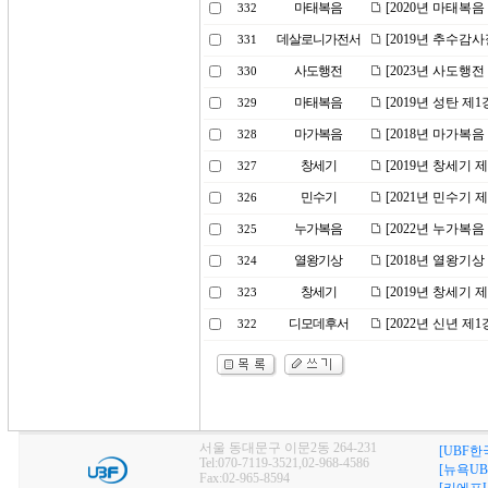
마태복음
[2020년 마태복
332
데살로니가전서
[2019년 추수감
331
사도행전
[2023년 사도행
330
마태복음
[2019년 성탄 제
329
마가복음
[2018년 마가복음
328
창세기
[2019년 창세기 
327
민수기
[2021년 민수기
326
누가복음
[2022년 누가복음
325
열왕기상
[2018년 열왕기
324
창세기
[2019년 창세기
323
디모데후서
[2022년 신년 
322
서울 동대문구 이문2동 264-231
[UBF한
Tel:070-7119-3521,02-968-4586
[뉴욕UB
Fax:02-965-8594