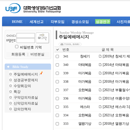
|
HOME
|
세계선교
|
각부모임
|
경성소모임
|
성경연구
|
사진자
Sunday Worship Message
주일예배메시지
비밀번호 기억
번호
글 제 목
회원등록
｜
비번분실
창세기
[2019년 창세기 
341
마태복음
[2014년 마태복음
340
Bible Study
마가복음
[2018년 마가복
339
주일예배메시지
성경공부문제지
마가복음
[2018년 마가복음
338
수양회강의
요한복음
[2021년 부활절
337
특강
구약강의자료실
마가복음
[2011년 여름수
336
신약강의자료실
에스라
[2023년 에스라
335
강의안책자
요한복음
[2021년 요한복
334
열왕기상
[2018년 열왕기
333