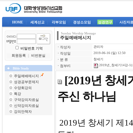
|
HOME
|
세계선교
|
각부모임
|
경성소모임
|
성경연구
|
사진자
Sunday Worship Message
주일예배메시지
ㆍ
작성자
관리자
비밀번호 기억
ㆍ
작성일
2019-06-16 (일) 12:50
회원등록
｜
비번분실
ㆍ
분 류
창세기
2019년_창세기14강-1(
ㆍ
첨부#1
Bible Study
주일예배메시지
[2019년 창
성경공부문제지
수양회강의
주신 하나님
특강
구약강의자료실
신약강의자료실
강의안책자
2019년