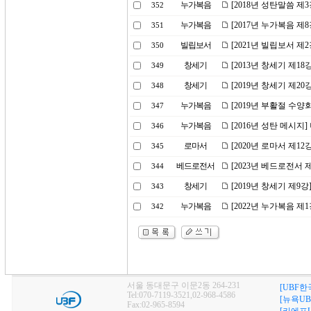
누가복음
[2018년 성탄말씀 
352
누가복음
[2017년 누가복음 제
351
빌립보서
[2021년 빌립보서 
350
창세기
[2013년 창세기 제18
349
창세기
[2019년 창세기 제2
348
누가복음
[2019년 부활절 수양
347
누가복음
[2016년 성탄 메시지
346
로마서
[2020년 로마서 제1
345
베드로전서
[2023년 베드로전서 
344
창세기
[2019년 창세기 제9
343
누가복음
[2022년 누가복음 
342
서울 동대문구 이문2동 264-231
[UBF한
Tel:070-7119-3521,02-968-4586
[뉴욕UB
Fax:02-965-8594