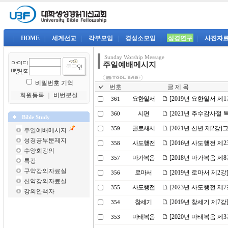
|
HOME
|
세계선교
|
각부모임
|
경성소모임
|
성경연구
|
사진자
Sunday Worship Message
주일예배메시지
비밀번호 기억
번호
글 제 목
회원등록
｜
비번분실
요한일서
[2019년 요한일서 제
361
시편
[2021년 추수감사절
360
Bible Study
골로새서
[2021년 신년 제2강
359
주일예배메시지
성경공부문제지
사도행전
[2016년 사도행전 제
358
수양회강의
마가복음
[2018년 마가복음 제
357
특강
구약강의자료실
로마서
[2019년 로마서 제2
356
신약강의자료실
사도행전
[2023년 사도행전 
355
강의안책자
창세기
[2019년 창세기 제7
354
마태복음
[2020년 마태복음 
353