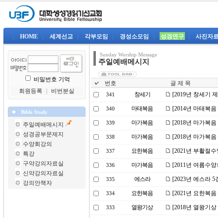
|
HOME
|
세계선교
|
각부모임
|
경성소모임
|
성경연구
|
사진자
Sunday Worship Message
주일예배메시지
비밀번호 기억
번호
글 제 목
회원등록
｜
비번분실
창세기
[2019년 창세기 
341
마태복음
[2014년 마태복음
340
Bible Study
마가복음
[2018년 마가복
339
주일예배메시지
성경공부문제지
마가복음
[2018년 마가복음
338
수양회강의
요한복음
[2021년 부활절
337
특강
구약강의자료실
마가복음
[2011년 여름수
336
신약강의자료실
에스라
[2023년 에스라
335
강의안책자
요한복음
[2021년 요한복
334
열왕기상
[2018년 열왕기
333