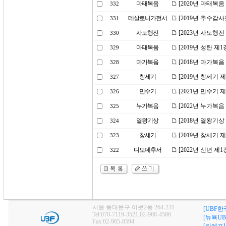
마태복음
[2020년 마태복
332
데살로니가전서
[2019년 추수감
331
사도행전
[2023년 사도행
330
마태복음
[2019년 성탄 제
329
마가복음
[2018년 마가복음
328
창세기
[2019년 창세기 
327
민수기
[2021년 민수기
326
누가복음
[2022년 누가복음
325
열왕기상
[2018년 열왕기
324
창세기
[2019년 창세기
323
디모데후서
[2022년 신년 
322
서울 동대문구 이문2동 264-231
[UBF한
Tel:070-7119-3521,02-968-4586
[뉴욕UB
Fax:02-965-8594