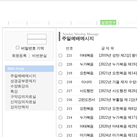
|
HOME
|
세계선교
|
각부모임
|
경성소모임
|
성경연구
|
사진자
Sunday Worship Message
주일예배메시지
비밀번호 기억
번호
글 제 목
마태복음
[2019년 성탄 제2강]
회원등록
｜
비번분실
221
누가복음
[2022년 누가복음 제1
220
Bible Study
요한복음
[2021년 요한복음 제1
219
주일예배메시지
성경공부문제지
이사야
[2022년 가을 제자 수
218
수양회강의
사도행전
[2023년 사도행전 제2
특강
217
구약강의자료실
고린도전서
[2023년 부활절 제 2
216
신약강의자료실
강의안책자
요한복음
[2021년 요한복음 제
215
누가복음
[2022년 누가복음 제1
214
마태복음
[2020년 마태복음 제2
213
마가복음
[2024년 마가복음 제
212