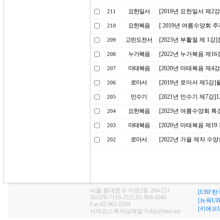
요한일서
[2019년 요한일서 제2
211
요한복음
[ 2019년 여름수양회 
210
고린도전서
[2023년 부활절 제 1
209
누가복음
[2022년 누가복음 제1
208
마태복음
[2020년 마태복음 제4
207
로마서
[2019년 로마서 제5강
206
민수기
[2021년 민수기 제7강]
205
요한복음
[2023년 여름수양회 
204
마태복음
[2020년 마태복음 제1
203
로마서
[2022년 가을 제자 
202
서울 동대문구 이문2동 264-231
[UBF한
Tel:070-7119-3521,02-968-4586
[뉴욕UB
Fax:02-965-8594
[키에프U
서제임스목자님메일:Suhjt@hitel.net