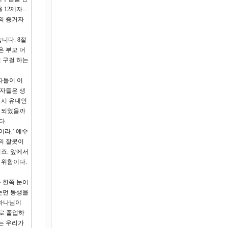
2제자...
의 증거자
니다. 8절
은 부모 더
 구걸 하는
자들이 이
제자들은 생
당시 유대인
게 되었을까
다.
라.’ 예수
의 잘못이
죠. 앞에서
 위함이다.
아 한쪽 눈이
눈먼 동생을
‘하나님이
으로 졸업하
는 우리가