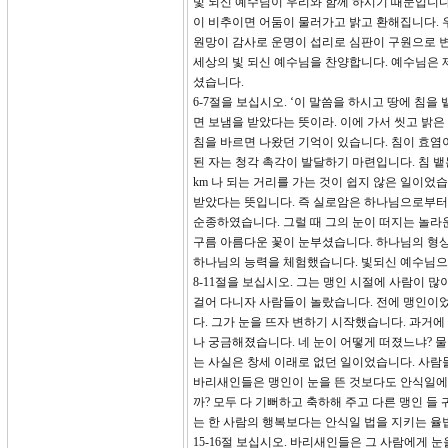
빛 되신 예수님이 우리와 함께 하시기 때문입니다
이 비추이면 어둠이 물러가고 밝고 환해집니다. 
원망이 감사로 운명이 섭리로 심판이 구원으로 변
세상의 빛 되신 예수님을 찬양합니다. 예수님은 
셨습니다.
6-7절을 보십시오. ‘이 말씀을 하시고 땅에 침
면 보냄을 받았다는 뜻이라. 이에 가서 씻고 밝은
침을 바르면 나왔던 기억이 있습니다. 침이 효염
된 자는 청각 촉각이 발달하기 마련입니다. 침 뱉
km 나 되는 거리를 가는 것이 쉽지 않은 일이었
받았다는 뜻입니다. 즉 실로암은 하나님으로부터 
순종하였습니다. 그럴 때 그의 눈이 떠지는 놀라
구름 아름다운 꽃이 눈부셨습니다. 하나님의 형상
하나님의 능력을 체험했습니다. 빛되신 예수님으로
8-11절을 보십시오. 그는 맹인 시절에 사람이 
걸어 다니자 사람들이 놀랐습니다. 전에 맹인이었던
다. 그가 눈을 뜨자 변하기 시작했습니다. 과거에
나 궁금해졌습니다. 네 눈이 어떻게 떠졌느냐? 물
는 사실은 창세 이래로 없던 일이었습니다. 사
바리새인들은 맹인이 눈을 뜬 것보다도 안식일에 
까? 모두 다 기뻐하고 축하해 주고 다른 맹인 들
는 한 사람의 행복보다는 안식일 법을 지키는 율
15-16절 보십시오. 바리새인들은 그 사람에게