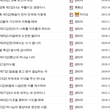
 제18강] 첫째 되고자 하면
관리자
2018-0
수양회 제2강]나는 부활이요 생명이니
휴화산
2021-0
리스닝
양회 제5강]복음이 먼저 만국에-이동욱
2011-0
 5강]울며 기도하여 자복할 때에
관리자
2023-1
음 제12강]진리가 너희를 자유롭게 하리라
관리자
2021-0
상 제8강] 바알에게 도전한 엘리야
관리자
2018-1
음 제26강]천국에서는 누가 큽니까
관리자
2020-0
사절 특강] 범사에 감사하라
관리자
2019-1
전 제13강]환난과 하나님 나라
관리자
2023-0
1강] 임마누엘
관리자
2019-1
 제7강] 말씀을 듣고 받아 결실하는 자
관리자
2018-0
제14강] 약속대로 이삭을 주신 하나님
관리자
2019-0
 제1강]싸움에 나갈만한 자를 계수하라
관리자
2021-1
 제37강]내 피로 세우는 새 언약이니
관리자
2022-1
상 제4강] 이곳을 향하여 기도할 때에
관리자
2018-1
 제2강] 하나님의 형상대로 창조된 사람
관리자
2019-0