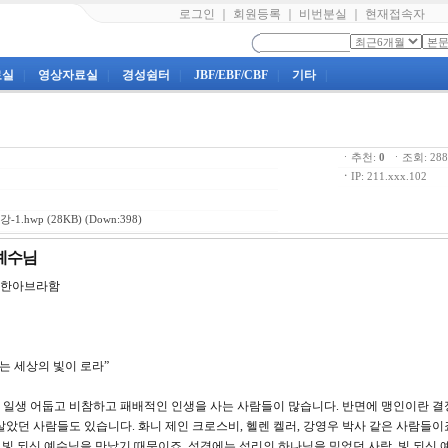
로그인
｜
회원등록
｜
비번분실
｜
현재접속자
료실
|
영상자료실
|
경성쉼터
|
JBF/EBF/CBF
|
기타
|
ㆍ추천:
0
ㆍ조회: 2
ㆍ
IP: 211.xxx.102
-1.hwp
(28KB) (Down:398)
 예수님
아브라함
는 세상의 빛이 로라”
 일생 어둡고 비참하고 패배적인 인생을 사는 사람들이 많습니다. 반면에 맹인이란 결
았던 사람들도 있습니다. 화니 제인 크로스비, 헬렌 켈러, 강영우 박사 같은 사람들이
 빛 되신 예수님을 만났기 때문이죠. 성경에는 섭리의 하나님을 믿었던 사람, 빛 되신 