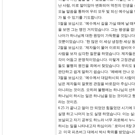
난 사람, 이로 말미암아 변화되어 역전의 인생을 
오늘 말씀을 통하여 우리 모두 빛 되신 예수님을
가 될 수 있기를 기도합니다.
1절을 보십시오. ‘예수께서 길을 가실 때에 날 때
을 보면 그는 맹인 거지었습니다. 그는 평생을 깜
나아가 하나님께 대한 원망이 가득했을 것입니다.
것뿐이었습니다. ‘한 많은 이 세상 냉정한 세상 동
2절을 보십시오. ‘제자들이 물어 이르되 랍비여
사람을 보자 심각한 질문을 하였습니다. 제자들은
각이 어둡고 운명적이었습니다. 이렇게 고정관념으
들도 불행의 원인을 죄에서 찾았습니다. 우리도 
판단하고 쉽게 말하기 쉽습니다. ‘예배에 안나 오구
3절을 보십시오. ‘예수께서 대답하시되 이 사람
님은 제자들의 잘못된 관점을 바로잡아 주십니다.
아니라는 것이죠. 오히려 불행에는 하나님의 선하
하나님이 하시는 일은 하나님을 믿는 것이라고 했
라는 것이죠.
6 25 가 끝나고 얼마 안 되었던 힘들었던 시기
실명 하고 나머지 눈도 실명 하였습니다. 이는 
보살피고 자기 공부도 하느라 너무 과로해서 누나
하시는 일을 나타내고자 하심이라.’ 로마서 8장
고 미국 피츠버그 대에서 박사 학위를 받았습니다