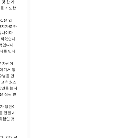
 것 한 가
기를 기도합
 길은 있
선지자로 만
믿나이다.
게 되었습니
 것입니다.
 나를 만나
은 자신이
 여기서 맹
수님을 만
라고 하셨죠.
함만을 봅니
은 심판 받
희가 맹인이
를 연결 시
위함인 것
. 의대 공