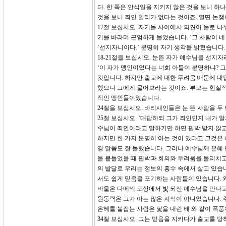
다. 한 쪽은 안식일을 지키지 않은 것을 보니 하
것을 보니 죄인 일리가 없다는 것이죠. 열띤 논
17절 보십시오. 자기들 사이에서 의견이 둘로 나
기를 바라며 근엄하게 물었습니다. ‘그 사람이 네
‘선지자니이다.’ 분명히 자기 생각을 밝혔습니다.
18-21절을 보십시오. 눈뜬 자가 예수님을 선
‘이 자가 맹인이었다는 너희 아들이 분명하냐? 
것입니다. 하지만 출교에 대한 두려움 때문에 대
했으니 그에게 물어보라는 것이죠. 부모는 현실적
적인 맹인들이었습니다.
24절을 보십시오. 바리새인들은 눈 뜬 사람을 
25절 보십시오. ‘대답하되 그가 죄인인지 내가 
수님이 죄인이라고 말하기만 하면 핍박 받지 않고
하지만 한 가지 분명히 아는 것이 있다고 그것은 
경 말씀도 잘 몰랐습니다. 그러나 예수님께 은혜 
을 붙들었을 때 핍박과 회의와 두려움을 물리치고 
의 발달로 우리는 정보의 홍수 속에서 살고 있습
서도 쉽게 믿음을 포기하는 사람들이 있습니다. 왜
바울은 다메섹 도상에서 빛 되신 예수님을 만나고
원동력은 그가 아는 많은 지식이 아니었습니다. 주
은혜를 붙잡는 사람은 닻을 내린 배 와 같이 폭
34절 보십시오. 그는 믿음을 지키다가 출교를 당