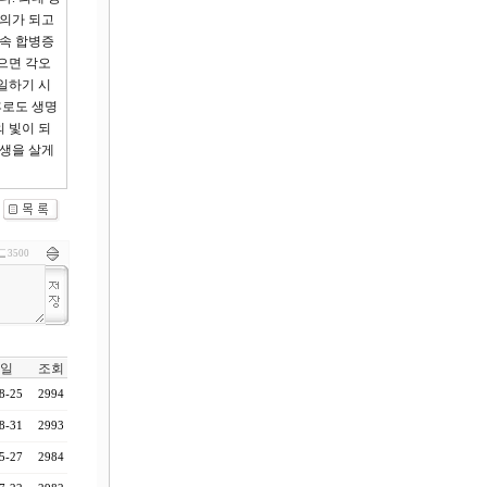
문의가 되고
연속 합병증
으면 각오
일하기 시
후로도 생명
 빛이 되
인생을 살게
3500
일
조회
8-25
2994
8-31
2993
5-27
2984