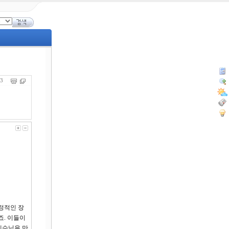
883
정적인 장
죠. 이들이
예수님을 만