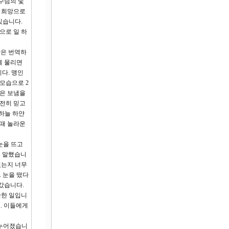
수님의 빛
이 희망으로
있습니다.
으로 일 하
암은 번역하
에 물리면
다. 맹인
모습으로 2
암은 보냄을
온전히 믿고
 하늘 하얀
 때 놀라운
눈을 뜨고
히 말했습니
졌는지 너무
 눈을 떴다
갔습니다.
단한 일입니
. 이들에게
나누어졌습니