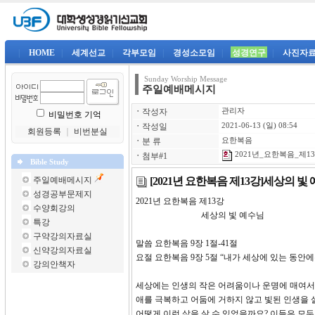
|
HOME
|
세계선교
|
각부모임
|
경성소모임
|
성경연구
|
사진자
Sunday Worship Message
주일예배메시지
ㆍ
작성자
관리자
비밀번호 기억
ㆍ
작성일
2021-06-13 (일) 08:54
회원등록
｜
비번분실
ㆍ
분 류
요한복음
2021년_요한복음_제13강
ㆍ
첨부#1
Bible Study
[2021년 요한복음 제13강]세상의 빛
주일예배메시지
성경공부문제지
2021년 요한복음 제13강 한
수양회강의
세상의 빛 예수님
특강
구약강의자료실
말씀 요한복음 9장 1절-41절
신약강의자료실
요절 요한복음 9장 5절 “내가 세상에 있는 동안에
강의안책자
세상에는 인생의 작은 어려움이나 운명에 매여서
애를 극복하고 어둠에 거하지 않고 빛된 인생을 살
어떻게 이런 삶을 살 수 있었을까요? 이들은 모두