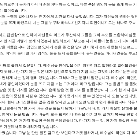
나님께로부터 온자가 아니다 죄인이다 하는 것이고, 다른 쪽은 맹인의 눈을 뜨게 하는 
쟁이 벌어졌습니다.
뉘어 논쟁이 일어나자 눈 뜬 자에게 의견을 다시 물었습니다. 그가 자신들이 원하는 답
 눈을 뜨게 하였으니 너는 그를 누구라 하느냐? 선지지냐 죄인이냐?’ 그는 하나도 주눅
지자라고 답변함으로 인하여 자신들의 의도가 무산되자 그들은 그의 부모를 소환하여 심문
그러면 지금 어떻게 보게 되었는지 설명해보라.’ 부모는 자기 아들이 눈을 뜨게 되어 너
답을 피했습니다. 맹인으로 있다가 눈을 뜬 것은 맞지만 어떻게 눈뜨게 됐는지 모르고 
인 이익에 눈이 멀어서 영적인 눈을 뜨지 못했습니다. 유대인들도 바리새인들도 부모
두 번째로 불러서 질문합니다. 예수님을 안식일을 어긴 죄인이라고 말하라고 밀어붙였습
알지 못하나 한 가지 아는 것은 내가 맹인으로 있다가 지금 보는 그것이니이다.’ 눈뜬 사
 편하게 사는 길이 열려 있었습니다. 그러나 그는 분명히 말했습니다. 예수님이 죄인인
내가 맹인이었다가 눈을 뜨고 지금 보는 그것이다. 라고 말합니다. 그는 율법도 잘 몰랐
받은 것 한 가지를 알았습니다. 은혜 받은 것 한 가지를 붙들었습니다. 그가 한 가지 은
믿음의 중심을 지킬 수 있었습니다. 빛의 증거자가 될 수 있었습니다. 오늘 날 인터넷
니다. 현대 크리스찬들은 많은 것을 알지만 고난이 오면 믿음이 쉽게 흔들립니다. 작은 
 그렇습니까? 한 가지 아는 것을 붙들지 못하기 때문입니다. 한 가지 확실한 은혜를 
 영적인 눈을 떴습니다. 바울이 모든 핍박이나 환란을 이기고 땅 끝까지 복음을 전할 
님께 받은 한 가지 확실한 구원의 은혜였습니다. 한 가지 아는 것, 한 가지 확실한 은혜
풍우 가운데서도 떠내려가지 않습니다.
하였습니다. 그냥 눈 한번 질끈 감고 안 보인다고 거짓말하거나, 예수님이 죄인이다. 