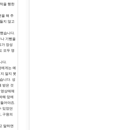
기적을 행한
변을 해 주
 들지 않고
 했습니다.
무나 기뻤을
그가 장성
도 모두 영
니다.
람에게는 예
지 알지 못
습니다. 성
혜 받은 것
, 영상매체
박해 앞에
붙들어야죠.
수 있었던
, 구원의
라고 말하면