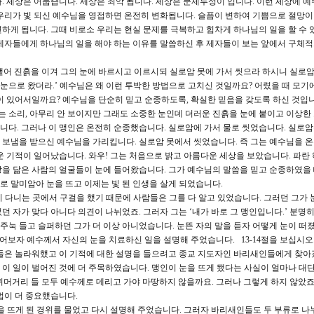
. 세상은 어둡습니다. 세상은 죄악 됩니다. 세상은 문제투성이 입니다. 이런 세상에 예
우리가 빛 되신 예수님을 영접하면 온전히 변화됩니다. 슬픔이 변하여 기쁨으로 절망
하게 됩니다. 그때 비로소 우리는 현실 문제를 극복하고 힘차게 하나님의 일을 할 수 
제자들에게 하나님의 일을 해야 하는 이유를 말씀하신 후 제자들이 보는 앞에서 구체적
을 뱉어 진흙을 이겨 그의 눈에 바르시고 이르시되 실로암 못에 가서 씻으라 하시니 실로
 눈으로 왔더라.’ 예수님은 왜 이런 투박한 방법으로 고치신 것일까요? 어렸을 때 모기
이 있어서일까요? 예수님을 단순히 믿고 순종하도록, 확실한 믿음을 갖도록 하신 것입니
는 소리, 아무리 안 보이지만 그래도 소중한 눈인데 더러운 진흙을 눈에 붙이고 이상한 
습니다. 그러나 이 맹인은 온전히 순종했습니다. 실로암에 가서 물로 씻었습니다. 실로
보냄을 받으신 예수님을 가리킵니다. 실로암 못에서 씻었습니다. 즉 그는 예수님을 
운 기적이 일어났습니다. 와우! 그는 처음으로 밝고 아름다운 세상을 보았습니다. 파란
을 닮은 사람의 얼굴들이 눈에 들어왔습니다. 그가 예수님의 말씀을 믿고 순종하였을
 말미암아 눈을 뜨고 이제는 빛 된 인생을 살게 되었습니다.
많이 다니는 곳에서 구걸을 했기 때문에 사람들은 그를 다 알고 있었습니다. 그러던 그가 
 자가 맞다 아니다 의견이 나뉘었죠. 그러자 그는 ‘내가 바로 그 맹인입니다.’ 분명
 주눅 들고 슬퍼하던 그가 더 이상 아니었습니다. 눈뜬 자의 말을 듣자 어떻게 눈이 떠
어보자 예수께서 자신의 눈을 치료하신 일을 설명해 주었습니다. 13-14절을 보십시오.
람들은 놀라워했고 이 기적에 대한 설명을 들으려고 종교 지도자인 바리새인들에게 찾아
이 일이 벌어진 것에 더 주목하였습니다. 맹인이 눈을 뜨게 됐다는 사실이 얼마나 대
 귀머거리 들 모두 예수께로 데리고 가야 마땅하지 않을까요. 그러나 그렇게 하지 않았죠
법이 더 중요했습니다.
 눈을 뜨게 된 경위를 물었고 다시 설명해 주었습니다. 그러자 바리새인들도 두 부류로 