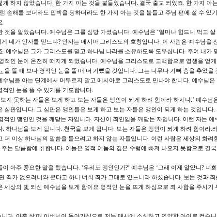
게 하지 않았습니다. 한 가지 아는 것을 붙들었습니다. 결국 출교 되었죠. 한 가지 아는
럼 손해를 보더라도 핍박을 당하더라도 한 가지 아는 것을 붙들고 주님 편에 설 수 있
.
한 것을 알았습니다. 예수님은 그를 심방 가셨습니다. 예수님은 ‘얼마나 힘드니 먹고 살
그에게 네가 인자를 믿느냐? 인자는 메시아 그리스도의 호칭입니다. 이 사람은 예수님을 
죠. 예수님은 그가 그리스도를 믿고 하나님 나라를 소유하도록 도우십니다. 주여 내가 
 영적인 눈이 온전히 떠지게 되었습니다. 예수님을 그리스도로 고백함으로 영생을 얻
눈을 뜰 때 보다 영적인 눈을 뜰 때 더 기뻤을 것입니다. 그는 너무나 기뻐 춤을 추었을
예수님을 아는 단계에서 머무르지 말고 메시아로 그리스도로 만나야 합니다. 예수님은
영적인 눈을 뜰 수 있기를 기도합니다.
니 보지 못하는 자들은 보게 하고 보는 자들은 맹인이 되게 하려 함이라 하시니.’ 예수님
 심판입니다. 그 심판은 맹인들은 보게 하고 보는 자들은 맹인이 되게 하는 것입니다.
영적인 맹인인 것을 깨닫는 자입니다. 자신이 죄인임을 깨닫는 자입니다. 이런 자는 예
. 하나님을 보게 됩니다. 천국을 보게 됩니다. 보는 자들은 맹인이 되게 하려 함이라.
고 더 이상 하나님의 말씀을 들으려고 하지 않는 자들입니다. 이런 사람은 세상의 화려
가 주는 달콤함에 취합니다. 이들은 영적 어둠의 깊은 수렁에 빠져 나오지 못함으로 결국
들이 아주 중요한 말을 했습니다. ‘우리도 맹인인가?’ 예수님은 ‘그래 이제 알았니? 너
면 죄가 없으려니와 본다고 하니 너희 죄가 그대로 있느니라 하셨습니다. 보는 것과 죄
은 세상의 빛 되신 예수님을 보게 함이요 영적인 눈을 뜨게 하심으로 죄 사함을 주시기 
니다. 아홉 살 때 아버님이 돌아가심으로 저는 매사에 소심하고 연약한 아이로 컸습니다