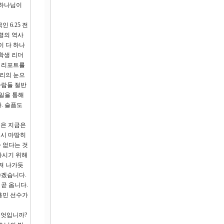
 하나님이
6.25 전
령의 역사
이 다 하나
학생 리더
션 리포트를
섭리의 눈으
사람들 절반
 일을 통해
. 슬픔도
님은 지금은
드시 마땅히
수 없다는 것
하시기 위해
져 나가듯
야겠습니다.
 곧 옵니다.
흥민 선수가
무엇입니까?