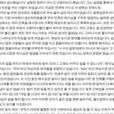
 대해서 감사했습니다. 실명은 장애가 아니고 사명이라고 했습니다. 그는 실명을 통해서
 비전을 주는 사람이 되었습니다. 지금은 천국에 가시고 이 땅에는 안계시죠.
만 늘 주변 강대국의 괴롭힘으로 주눅 들어 살던 약소국이었습니다. 동족상잔의 비극인 
다. 가장 바닥에서 겸손하여졌을 때 우리 민족은 예수님을 구주로 영접하는 놀라운 성
님께서는 우리 민족을 제사장나라 거룩한 백성으로 높이시고 축복하셨습니다. 모든 것
모일 수 없게 되면서 교회마다 빨간 불이 켜지게 되었습니다. 우리 교회도 잘 성장하던 
의 빨간 불이 켜진 것이 아닌가하는 어두운 생각이 들었습니다. 그러나 이번 월드미
 나타내고자 하심을 보게 되었습니다. 희망의 눈으로 현재를 바라보게 되었습니다. 
마나 많은 사람들이 삶의 무거운 짐을 지고 힘들어하는지 모릅니다. 병원에 찾아오는 
제로 힘들어하는 우리를 어루만져 주십니다. ‘누구의 잘못 때문이 아니야. 하나님이 그
고난과 시련은 하나님의 영광을 드러내기 위한 것입니다. 하나님 안에서 운명은 없습니다
 이의 일을 우리가 하여야 하리라 밤이 오리니 그 때는 아무도 일할 수 없느니라.’ 예수
십니다. ’우리‘라고 하심으로 제자들을 포함하고 있습니다. ’must’ 라고 하심으로 반
는 동안 젊었을 때 건강한 때를 말합니다. 인생의 밤이 오면 아무리 일하고 싶어도 할 
 시간이었습니다. 이 기간 동안 예수님은 얼마나 많은 일을 하셨습니까? 온 인류를 구원
시계를 엎으면 모래알들이 시시각각 빠져나가는 것을 봅니다. 마지막 한 알까지 다 빠
낮이 길지 않습니다. 밤이 되면 일을 하고 싶어도 할 수 없습니다. 영적 긴박성을 가져
 어디 있나요? 게임 할 시간이 어디 있나요? 술 취할 시간이 어디 있나요? 인생의 밤이
님의 일을 해야 합니다. 마치 마라톤 선수가 골인 점을 향해 달려가듯, 월드컵에서 손
갈 수 있기를 기도합니다.
상의 빛이 로라.’ 우리가 어떠한 불행한 조건 가운데서도 열심히 일 할 수 있는 이유가 