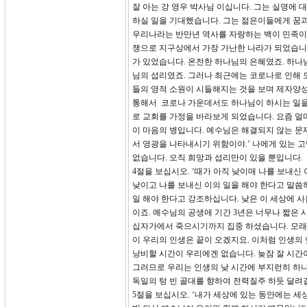
잘 아는 강 영우 박사님 이십니다. 그는 실명에
하실 일을 기대했습니다. 그는 젊은이들에게 꿈과
우리나라는 반만년 역사를 자랑하는 백이 민족이지
쟁으로 지구상에서 가장 가난한 나라가 되었습니
가 있었습니다. 온전한 하나님의 은혜였죠. 하나
님의 섭리였죠. 그러나 최근에는 코로나로 인해 
들의 영적 소원이 시들해지는 것을 보며 제자양성
통해서 코로나 가운데서도 하나님이 하시는 일을
로 교회를 가정을 바라보게 되었습니다. 요즘 얼
이 마음의 병입니다. 예수님은 해결되지 않는 문
서 영광을 나타내시기 위함이야.’ 나에게 있는 
없습니다. 오직 희망과 섭리만이 있을 뿐입니다.
4절을 보십시오. ‘때가 아직 낮이매 나를 보내신
낮이고 나를 보내신 이의 일을 해야 한다고 말씀하
일 해야 한다고 강조하십니다. 낮은 이 세상에 사
이죠. 예수님의 공생애 기간 3년은 너무나 짧은
십자가에서 죽으시기까지 집중 하셨습니다. 모래
이 우리의 인생은 끝이 오겠지요. 이처럼 인생의 
낭비할 시간이 우리에겐 없습니다. 늦잠 잘 시간이
그러므로 우리는 인생의 낮 시간에 부지런히 하나
독일의 텅 빈 골대를 향하여 전력질주 하듯 달려
5절을 보십시오. ‘내가 세상에 있는 동안에는 세