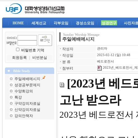
|
HOME
|
세계선교
|
각부모임
|
경성소모임
|
성경연구
|
사진자
Sunday Worship Message
주일예배메시지
ㆍ
작성자
관리자
비밀번호 기억
ㆍ
작성일
2023-02-12 (일) 10:48
회원등록
｜
비번분실
ㆍ
분 류
베드로전서
2023년_베드로전서_제3
ㆍ
첨부#1
Bible Study
주일예배메시지
[2023년 베
성경공부문제지
수양회강의
고난 받으라
특강
구약강의자료실
신약강의자료실
2023년 베드
강의안책자