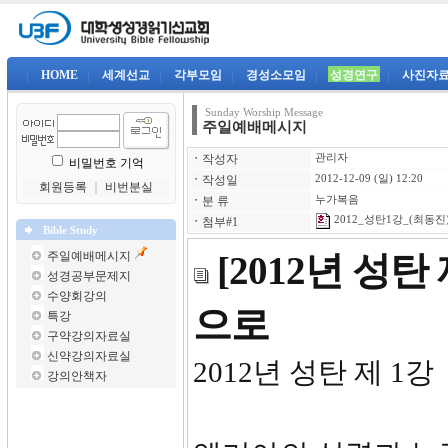
|
HOME
|
세계선교
|
각부모임
|
경성소모임
|
성경연구
|
사진자
Sunday Worship Message
주일예배메시지
ㆍ
작성자
관리자
비밀번호 기억
ㆍ
작성일
2012-12-09 (일) 12:20
회원등록
｜
비번분실
ㆍ
분 류
누가복음
2012_성탄1강_(최동진)-
ㆍ
첨부#1
Bible Study
주일예배메시지
[2012년 성
성경공부문제지
수양회강의
으로
특강
구약강의자료실
신약강의자료실
2012년 성탄 제 1강
강의안책자