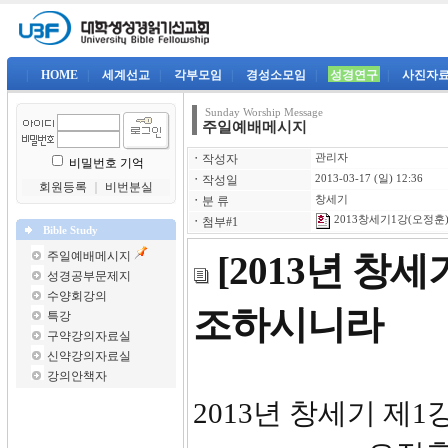
|
HOME
|
세계선교
|
각부모임
|
경성소모임
|
성경연구
|
사진자
Sunday Worship Message
주일예배메시지
ㆍ
작성자
관리자
비밀번호 기억
ㆍ
작성일
2013-03-17 (일) 12:36
회원등록
｜
비번분실
ㆍ
분 류
창세기
2013창세기1강(오정훈)-
ㆍ
첨부#1
Bible Study
주일예배메시지
[2013년 창
성경공부문제지
수양회강의
조하시니라
특강
구약강의자료실
신약강의자료실
강의안책자
2013