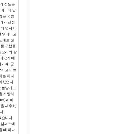
무기 정도는
 미국에 맞
것은 국방
나라가 진정
해 먼저 아
면 얽매이고
노예로 전
의를 구했을
고모라와 같
 떠났기 때
리키며 ‘공
으시고 아브
하는 하나
다리셨습니
 오늘날에도
을 사랑하
t)과 바
임을 세우셨
다.
셨습니다.
대 캠퍼스에
할 때 하나