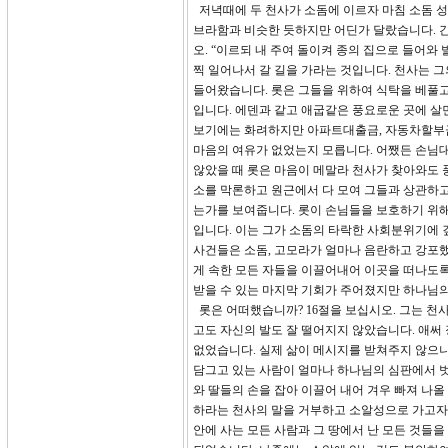
저녁때에 두 천사가 소돔에 이르자 마침 소돔 성
브라함과 비슷한 듯하지만 어딘가 달랐습니다. 간
오. “이르되 내 주여 돌이켜 종의 집으로 들어와
찍 일어나서 갈 길을 가라는 것입니다. 천사는 
들어왔습니다. 롯은 그들을 위하여 식탁을 베풀
입니다. 에덴과 같고 애굽같은 풍요로운 곳에 살
보기에는 화려하지만 아파트대출금, 자동차할부금,
마음의 여유가 없었는지 모릅니다. 어쨌든 손님대
않았을 때 롯은 마음이 메말라 천사가 찾아와도 
소를 막론하고 원근에서 다 모여 그들과 상관하
는가를 보여줍니다. 롯이 손님들을 보호하기 위해
입니다. 이는 그가 소돔의 타락한 사회분위기에 
사건들은 소돔, 고모라가 얼마나 음란하고 강포
게 속한 모든 자들을 이끌어내어 이곳을 떠나도록
받을 수 있는 마지막 기회가 주어졌지만 하나님
롯은 어떠했습니까? 16절을 보십시오. 그는 
고도 자신의 발도 잘 떨어지지 않았습니다. 애써
없었습니다. 실제 삶이 메시지를 받쳐주지 않으니
담그고 있는 사람이 얼마나 하나님의 심판에서 벗
와 딸들의 손을 잡아 이끌어 내어 겨우 빠져 나올
하라는 천사의 말을 거부하고 소알성으로 가고자 
안에 사는 모든 사람과 그 땅에서 난 모든 것들