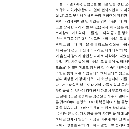
그돌라오멜 4개국 연합군을 물리칠 만큼 강한 
보유하고 있어야 합니다. 얼마 전까지만 해도 미
설 2강으로 부상하면서 미국의 영향력이 이전만 
력이나 경제력에만 달려 있는 것이 아닙니다. 하
으로 강대한 나라가 될 수 있습니다. 하나님은 
브라함이 ‘여호와의 도’를 알고 의와 공도를 행
손해 본다고 생각합니다. 그러나 하나님의 도를 
락하고 맙니다. 미국은 본래 청교도 정신을 바탕
때 자유와 평등과 신뢰의 나라로 세계에 대해 복
이 음란과 강포가 충만한 나라로 타락하게 되었습
문입니다. 사람들이 하나님의 도를 좇아 살 때 하나
도(just)’란 도덕적으로 정당한 것, 성숙한 
라함을 통해 다른 사람들에게 하나님의 백성으로
님의 백성을 이 땅에 세우고자 하셨습니다. 이
다. 아브라함은 앞으로 태어날 아들 이삭과 후
우리들을 이 시대에 강대한 나라로 세우고자 하
고 절대적으로 순종하는 성경선생의 수가 얼마나 
른 것(right)이 분명하고 이에 복종하여 사는
음을 믿습니다. 그러므로 우리는 먼저 하나님의 
하나님은 세상 가치관을 좇아 자기만을 위해 살
하나님 안에서 믿음의 가정을 이루게 하시고 아들
나아가 양들을 위해 기도하고 말씀으로 섬기며 생