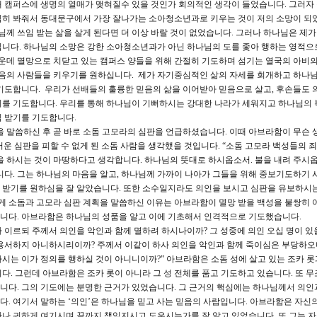
 캠퍼스에 생명의 열매가 맺혀질수 있을 것인가 회의적인 생각이 들었습니다. 그러자
심히 봐줘서 동대문구에서 가장 잘나가는 소아청소년과로 키우는 것이 저의 소망이 되
님께 쓰임 받는 삶을 살게 된다면 더 이상 바랄 것이 없었습니다. 그러나 하나님은 제가
니다. 하나님의 소망은 강한 소아청소년과가 아닌 하나님의 도를 좇아 행하는 영적으
가운데 멸망으로 치닫고 있는 캠퍼스 양들을 위해 간절히 기도하며 섬기는 열국의 아비의
 믿음의 사람들을 키우기를 원하십니다. 제가 자기중심적인 삶의 자세를 회개하고 하나
기도합니다. 우리가 선배들의 훌륭한 믿음의 삶을 이어받아 믿음으로 살고, 후손들도 
기를 기도합니다. 우리를 통해 하나님이 기뻐하시는 강대한 나라가 세워지고 하나님의 
임 받기를 기도합니다.
 말씀하신 후 곧 바로 소돔 고모라의 심판을 언급하셨습니다. 이때 아브라함이 무슨 
운 심판을 피할 수 없게 된 소돔 사람을 생각했을 것입니다. “소돔 고모라 백성들의 
을 하시는 것이 마땅하다고 생각합니다. 하나님의 뜻대로 하시옵소서. 불을 내려 주시옵
니다. 그는 하나님의 마음을 알고, 하나님께 가까이 나아가 그들을 위해 중보기도하기
구원 받기를 원하심을 잘 알았습니다. 또한 소수일지라도 의인을 보시고 심판을 유보하시
 소돔과 고모라 심판 계획을 말씀하신 이유는 아브라함이 멸망 받을 백성을 불쌍히 
니다. 아브라함은 하나님의 성품을 알고 이에 기초해서 인격적으로 기도했습니다.
가 이르되 주께서 의인을 악인과 함께 멸하려 하시나이까? 그 성중에 의인 오십 명이 
 용서하지 아니하시리이까? 주께서 이같이 하사 의인을 악인과 함께 죽이심은 부당하오
시는 이가 정의를 행하실 것이 아니니이까?” 아브라함은 소돔 성에 살고 있는 조카 롯
다. 그런데 아브라함은 조카 롯이 아니라 그 성 전체를 품고 기도하고 있습니다. 또 무
니다. 그의 기도에는 분명한 근거가 있었습니다. 그 근거의 핵심에는 하나님께서 의인
. 여기서 말하는 ‘의인’은 하나님을 믿고 사는 믿음의 사람입니다. 아브라함은 자신의
나 귀하게 여기시며 끝까지 책임지시고 도우시는가를 잘 알고 있었습니다. 또 그는 자