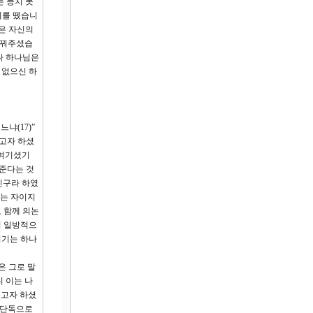
는 능치 못
미를 뗐습니
은 자신의
바꿔주셨습
나 하나님은
 없으신 하
냐(17)”
고자 하셨
 여기셨기
려준다는 것
친구라 하였
하는 자이지
 함께 의논
며 일방적으
섬기는 하나
은 그로 말
 이는 나
주고자 하셨
 단독으로