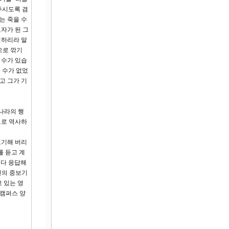
어주시도록 겸
는 죽을 수
자가 된 그
서하리라 말
으로 깎기
을 수가 있습
 수가 없었
고 그가 기
 나라의 행
으로 역사하
포기해 버리
를 듣고 계
 다 응답해
인의 중보기
 있는 영
 캠퍼스 양