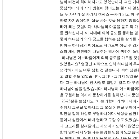
님의 비전이 희미해져가고 있었습니다. 과연 가대
중심적이 되어 저의 병원에 찾아오는 환자나 열
또 두 자녀가 잘 자라서 캠퍼스 목자가 되고 하나
빠로 자기중심적인 삶을 사는 것을 원하지 않으십
라가 되는 것입니다. 하나님의 마음을 품고 죄 
를 원하십니다. 이 시대에 의와 공도를 행하는
좇아 하나님의 의와 공도를 행하는 삶을 살기를 
행하는 하나님의 백성으로 자라도록 섬길 수 있
스와 세상 만민에게 나눠주는 역사에 귀하게 쓰
하나님은 아브라함에게 의와 공도를 가르칠 것을
있었을까요? 엄청난 죄악으로 인해 하나님의 무서
생각하기에도 너무 심한 것 같습니다. 속히 심판
고 말할 수도 있었습니다. 그러나 그러지 않았습
다. 그는 하나님이 한 사람도 멸망치 않고 다 
하나님이심을 알았습니다. 하나님이 아브라함에게
을 구원하는 역사에 동참하기를 원하셨기 때문입
23-25절을 보십시오. “아브라함이 가까이 나아
주께서 그곳을 멸하시고 그 오십 의인을 위하여
악인을 같이 하심도 부당하나이다. 세상을 심판하
들이나 심판에서 빼내 달라고 구할 수도 있었습니
과 고모라를 살려달라고 떼쓰며 기도하지 않았습
함께 멸하시지 않는다는 분명한 믿음이 있었습니다
을 통해서 하나님께서 믿음으로 사는 사람을 얼마