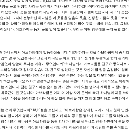
 능치 못할 일이 있겠느냐?(13,14a)” 하나님은 사라의 불신을 책망하시고 하나님께
 책망을 듣고 당황한 사라는 두려워서 “내가 웃지 아니하였나이다”라고 정색하며 시치
고 하셨습니다. 웃는 문제로 하나님과 사라 사이에 실랑이가 벌어졌습니다. 사라의 웃음
습니다. 그러나 전능하신 하나님은 이 웃음을 믿음의 웃음, 진정한 기쁨의 웃음으로 
못할 때 얄팍한 경험과 이성의 한계에 갇혀 부정적이 되어 웃을 수밖에 없습니다. 그러
십니다. 여호와께는 능치 못할 일이 없습니다. 우리는 어떤 경우에도 능치 못할 일이
 하나님께서 아브라함에게 말씀하셨습니다. “내가 하려는 것을 아브라함에게 숨기겠느
 감히 알 수 있겠습니까? 그런데 하나님은 아브라함에게 천기를 누설하고 함께 논의하
숨김없이 말씀해 주시는 이유가 무엇입니까? 하나님께서 아브라함을 친구요 동역자로
 아브라함’이라고 칭하고 있습니다. 친구로 삼았다는 것은 자신이 할 일을 숨김없이 알
부터는 너희를 종이라 하지 아니하리니 종은 주인이 하는 것을 알지 못함이라 너희를 
게 하였음이라(요15:15)” 말씀하셨습니다. 종은 주인이 시키는 대로 기계적으로 복종
는 자입니다. 참된 친구사이는 숨기는 것이 없이 속에 있는 생각과 계획을 다 털어놓고
최측근이 된 것입니다. 아브라함은 이제 더 이상 자기 문제에 빠져 하나님께 떼를 쓰
하나님의 마음을 헤아리고 하나님이 하실 일에 관심을 가지고 함께 고민하고 동역하여 
것이 무엇입니까? 18,19절을 보십시오. “아브라함은 강대한 나라가 되고 천하 만민
 자식과 권속에게 명하여 여호와의 도를 지켜 의와 공도를 행하게 하려고 그를 택하였나니
 함이니라” 하나님은 아브라함을 통해 강대한 나라를 세우시고 천하 만민에게 복을 
부강하거나 국방력이 막강한 나라를 생각합니다. 아브라함은 이미 상당한 부를 축적했고