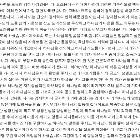
군사력도 보유한 강한 나라였습니다. 요즈음에는 강대한 나라가 되려면 기본적으로 핵
국이 여러 면에서 가장 강한 나라였습니다. 그러나 요즈음 중국이 경제성장을 바탕으로
못합니다. 그러나 이는 단순히 경제력의 변화 때문만은 아닙니다. 강대한 나라가 되는 
나님의 도를 삶의 기준으로 삼고 도덕성으로 무장하고 하나님의 마음을 품고 베푸는 
아브라함을 천하 만민에게 복을 나누어주는 강대한 나라로 세우고자 하셨습니다. 이를 위
하도록 하셨습니다. 여호와의 도는 하나님의 말씀을 가리킵니다. 사람들은 말씀대로 살
좇아 살지 않을 때 자유로울 것 같지만 물질주의, 육신주의의 세력에 끌려 다니며 죄의 
으로 세워진 나라였습니다. 하나님을 경외하고 하나님의 도를 따라 먼저 그의 나라와 
의 근원이 되었습니다. 그러나 하나님의 도를 버리게 되자 자유는 방종이 되고 소돔과 
니다. 세상이 부정부패와 음란과 강포가 충만하게 된 것은 근본적으로 하나님의 도를
님의 의와 공도가 바로 세워지게 됩니다. ‘의(right)’란 하나님과의 바른 관계성을 가
내면성을 가리킵니다. 하나님은 아직 율법을 주시기 전에 아브라함을 의와 공도의 모델로 삼
서의 삶이란 어떤 것인가 가르치고자 하셨습니다. 그를 통해 하나님의 의와 공도를 행
를 위해 하나님은 자기중심적인 아브라함이 하나님의 복이 되기까지 오래 참으시며 기
손들에게 이 하나님의 도를 가르치고 의와 공도를 행하도록 훈련해야 합니다. 하나님은
십니다. 강대한 나라는 경제력이나 군사력에 의해 결정되는 것이 아니라 하나님의 말씀
많은가에 달렸음을 믿습니다. 우리가 하나님의 말씀에 절대적으로 복종하고 옳은 것(jus
 유능한 성경선생이 되고 또 성경선생을 양성하는 모임이 되도록 하나님이 우리 각자와 모
도를 우리 자신의 마음에 새기고 양들과 자녀들에게도 이를 가르쳐 지키도록 해야 합니
던 저를 캠퍼스 시절 구원하시고 하나님의 말씀을 주시고 하나님의 뜻을 좇아 살게 하
 이름도 열국이라 짓게 하시고 열국의 아비의 삶을 살도록 하셨습니다. 경희대와 가
명 구원 역사에 쓰임받게 하셨습니다. 그런데 갈수록 힘들어지는 캠퍼스 환경을 생각