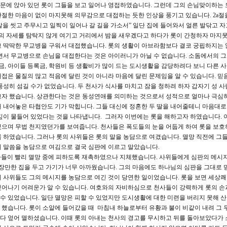
문에 앉아 있던 롯이 그들을 보고 일어나 영접하였습니다. 그런데 그의 손님맞이하는 
절한 마음이 없이 마지못해 의무감으로 대접하는 듯한 인상을 풍기고 있습니다. 2a절
 발을 씻고 주무시고 일찍이 일어나 갈 길을 가소서” 일단 집에 들어와서 얼른 발닦고 자
그의 자세를 탐탁지 않게 여기고 거리에서 밤을 새우겠다고 하다가 롯이 간청하자 마지
고 딱딱한 무교병을 구워서 대접했습니다. 롯의 생활이 아브라함보다 결코 궁핍하지는 
면서 무교병으로 손님을 대접한다는 것은 아이러니가 아닐 수 없습니다. 소돔에서의 그
 아이들 등록금, 학원비 등 생활비가 많이 드는 도시생활을 감당하려다 보니 다른 
접은 물질의 많고 적음에 달린 것이 아니라 마음에 달린 문제임을 알 수 있습니다. 믿
풍성히 섬길 수가 없었습니다. 두 천사가 식사를 마치고 잠을 청하려 하자 갑자기 성 사
고자 했습니다. 상관한다는 것은 동성연애를 의미하는 것으로서 성적으로 얼마나 극심
 내어놓은 타협안도 기가 막힙니다. 그들 대신에 정혼한 두 딸을 내어줄테니 마음대로
깊이 물들어 있었다는 것을 나타냅니다. 그러자 이번에는 롯을 해하고자 하였습니다. 
했으며 무법 천지였던가를 보여줍니다. 천사들은 폭도들의 눈을 어둡게 하여 롯을 보호
 하였습니다. 그러나 롯의 사위들은 롯의 말을 농담으로 여겼습니다. 멸망 직전에 그
의 말씀을 농담으로 여김으로 결국 심판에 이르고 말았습니다.
천사들이 빨리 멸망 중에 피하도록 재촉하였으나 지체했습니다. 사위들에게 심판의 메시
 장만한 집을 두고 가기가 너무 아까웠습니다. 그의 마음에도 하나님의 심판을 그대로 
 사위들도 그의 메시지를 농담으로 여긴 것이 당연한 일이었습니다. 롯을 보면 세상
어나기 어려운가 알 수 있습니다. 여호와의 자비하심으로 천사들이 강력하게 롯의 손
 수 있었습니다. 일단 멸망은 피할 수 있었지만 도시생활에 대한 미련을 버리지 못해 
했습니다. 롯이 소알에 들어갔을 때 마침내 하늘로부터 유황과 불이 비같이 내려 그 두
을 다 엎어 멸하셨습니다. 이때 롯의 아내는 천사의 경고를 무시하고 뒤를 돌아보았다가