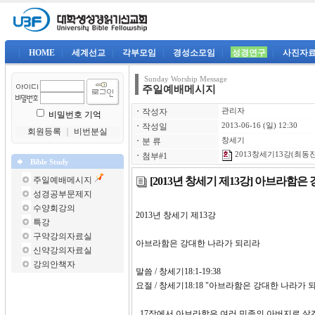
|
HOME
|
세계선교
|
각부모임
|
경성소모임
|
성경연구
|
사진자
Sunday Worship Message
주일예배메시지
ㆍ
작성자
관리자
비밀번호 기억
ㆍ
작성일
2013-06-16 (일) 12:30
회원등록
｜
비번분실
ㆍ
분 류
창세기
2013창세기13강(최동진)
ㆍ
첨부#1
Bible Study
[2013년 창세기 제13강] 아브라
주일예배메시지
성경공부문제지
수양회강의
2013년 창세기 제13강
특강
구약강의자료실
아브라함은 강대한 나라가 되리라
신약강의자료실
강의안책자
말씀 / 창세기18:1-19:38
요절 / 창세기18:18 "아브라함은 강대한 나라가
17장에서 아브라함은 여러 민족의 아버지로 살