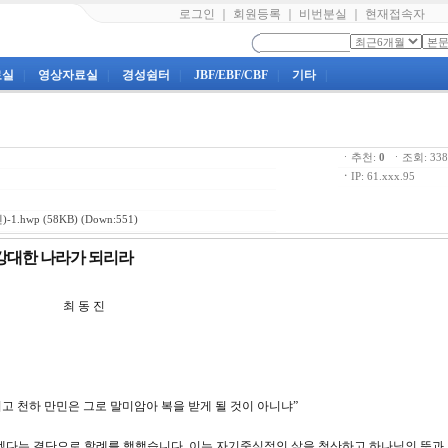
로그인
｜
회원등록
｜
비번분실
｜
현재접속자
료실
|
영상자료실
|
경성쉼터
|
JBF/EBF/CBF
|
기타
|
ㆍ추천:
0
ㆍ조회: 3
ㆍ
IP: 61.xxx.95
-1.hwp
(58KB) (Down:551)
함은 강대한 나라가 되리라
 최 동 진
 되고 천하 만민은 그로 말미암아 복을 받게 될 것이 아니냐”
겠다는 결단으로 할례를 행했습니다. 이는 자기중심적인 삶을 청산하고 하나님의 뜻과