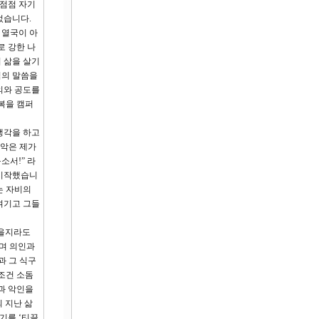
 점점 자기
었습니다.
 열국이 아
로 강한 나
 삶을 살기
님의 말씀을
의와 공도를
복을 캠퍼
생각을 하고
죄악은 제가
소서!” 라
 시작했습니
는 자비의
여기고 그들
있을지라도
며 의인과
과 그 식구
조건 소돔
과 악인을
 지난 삶
기를 ‘티끌