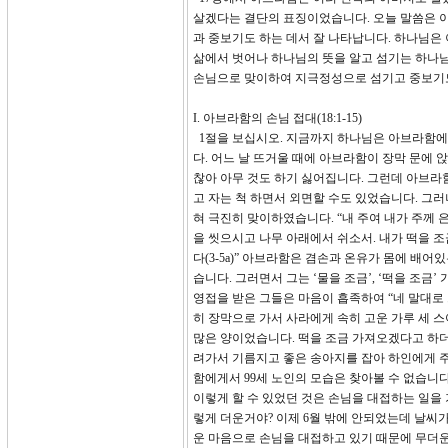
살겠다는 결단의 표징이었습니다. 오늘 말씀은 이
과 중보기도 하는 데서 잘 나타납니다. 하나님은
삶에서 벗어나 하나님의 뜻을 알고 섬기는 하나
손님으로 맞이하여 지극정성으로 섬기고 중보기도
I. 아브라함의 손님 접대(18:1-15)
1절을 보십시오. 지금까지 하나님은 아브라함에
다. 어느 날 뜨거울 때에 아브라함이 장막 문에 
찮아 아무 것도 하기 싫어집니다. 그런데 아브라
고 자는 척 하면서 외면할 수도 있었습니다. 그러
혀 극진히 맞이하였습니다. “내 주여 내가 주께
을 씻으시고 나무 아래에서 쉬소서. 내가 떡을
다(3-5a)” 아브라함은 겸손과 온유가 몸에 
습니다. 그러면서 그는 ‘물을 조금’, ‘떡을 조
영접을 받은 그들은 마음이 흡족하여 “네 말대로
히 장막으로 가서 사라에게 속히 고운 가루 세 스
많은 양이었습니다. 떡을 조금 가져오겠다고 하더
려가서 기름지고 좋은 송아지를 잡아 하인에게 
함에게서 99세 노인의 모습은 찾아볼 수 없습니다
이렇게 할 수 있었던 것은 손님을 대접하는 일을 
렇게 더운거야? 이제 6월 밖에 안되었는데 날씨
운 마음으로 손님을 대접하고 있기 때문에 무더운