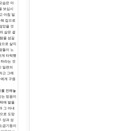
모습은 아
을 보십시
고 아침 일
못해 집으로
않았을 것
의 삶은 겉
사람을 섬길
음으로 살지
람들이 노
하게 타락했
 하라는 것
이 일련의
하고 그에
들에게 구원
지를 전해놓
믿는 믿음이
쾌락에 발을
과 그 아내
산으로 도망
 성과 성
 소금기둥이