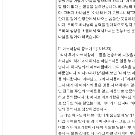
늙었거늘 어떻게 아들을 낳으리요 하느냐? 여호와께
할 일이 없다는 믿음을 심으셨습니다. 하나님의
다. 그러자 하나님은 “아니라 네가 웃었느니라”
한계를 깊이 인정한데서 나오는 씁쓸한 웃음이었
니다. 우리도 하나님의 능력을 절대적으로 믿지 
우리의 상상을 초월해서 역사하시는 전능하신 분이
나님을 믿어야 하겠습니다.
II. 아브라함의 중보기도(18:16-33)
식사 후에 아브라함이 그들을 전송하러 나갔을 때
하나님이 하시고자 하시는 비밀스러운 일을 누가
습니다. 하나님께서 아브라함에게 그의 계획을 
때문입니다. 이사야서41장8절에 보면 ‘나의 벗
을 의미합니다. 예수님도 그의 제자들에게 “이제
노니 내가 내 아버지께 들은 것을 다 너희에게 알
만 친구는 주인의 속마음을 알고 마음으로 순종하
하고 동역합니다. 한마디로 아브라함은 하나님의 
로 요구만 하는 철없는 어린 아이가 아닙니다. 
님의 동역자로 성장하였습니다.
그러면 하나님이 아브라함에게 숨김없이 알리시는 
미암아 복을 받게 될 것이 아니냐 내가 그로 그
여호와가 아브라함에게 대하여 말한 일을 이루려
습니다. 보통 강대한 나라라고 하면 경제력이 