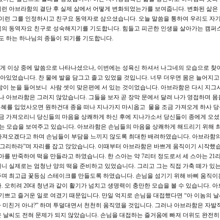
런 아브라함의 결단 후 실제 삶에서 어떻게 변화되었는가를 보여줍니다. 변화된 삶은
 이런 그를 인정하시고 친구요 동역자로 삼으셨습니다. 오늘 말씀을 통하여 우리도 
님의 동역자요 친구로 성숙해지기를 기도합니다. 힘들고 피곤한 인생을 살아가는 캠퍼
 하는 하나님의 종들이 되기를 기도합니다.
게 이상 중에 말씀으로 나타나셨으나, 이번에는 성육신 하셔서 나그네의 모습으로 
앉아있었습니다. 찬 물에 발을 담그고 졸고 있었을 것입니다. 너무 더우면 몸은 늘어지고
함이 눈을 들어보니 사람 셋이 맞은편에 서 있는 것이었습니다. 아브라함은 다시 지그시
나 아브라함은 그러지 않았습니다. 그들을 보자 곧 장막 문에서 달려 나가 영접하며 몸
 은혜를 입었사오면 원하건대 종을 떠나 지나가지 마시옵고 물을 조금 가져오게 하사 
 조금 가져오리니 당신들의 마음을 상쾌하게 하신 후에 지나가소서 당신들이 종에게 오
배어있는 모습을 보여주고 있습니다. 아브라함은 손님들의 마음을 상쾌하게 해드리기 위해 
금’ 가져오겠다고 하며 손님들이 부담을 느끼지 않도록 최대한 배려하였습니다. 아브라함
 그리하라”며 자리를 잡고 앉았습니다. 이때부터 아브라함은 바쁘게 움직이기 시작했습
아를 반죽하여 떡을 만들라고 하였습니다. 한 스아는 약 7리터 정도로서 세 스아는 21
니 실제로는 엄청난 양의 떡을 준비하고 있었습니다. 그리고 그는 직접 가축 떼가 있는
주며 최고급 꽃등심 스테이크를 만들도록 하였습니다. 손님을 섬기기 위해 바삐 움직이
. 오히려 20대 청년과 같이 활기가 넘치고 생명력이 충만한 모습을 볼 수 있습니다. 
기쁘고 즐거운 일로 여겼기 때문입니다. 만일 억지로 손님을 대접했다면 “아 이놈의 날
가 미친거 아냐?” 하며 투덜대면서 천천히 움직였을 것입니다. 그러나 아브라함은 자발
 날씨도 전혀 문제가 되지 않았습니다. 손님을 대접하는 즐거움에 빠져 더위도 완전