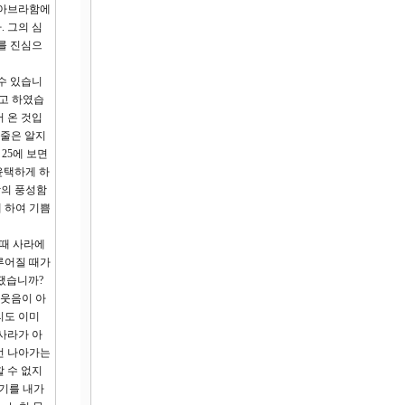
 아브라함에
 그의 심
를 진심으
수 있습니
다고 하였습
 온 것입
 줄은 알지
25에 보면
윤택하게 하
함의 풍성함
 하여 기쁨
때 사라에
루어질 때가
땠습니까?
 웃음이 아
리도 이미
사라가 아
번 나아가는
 수 없지
르기를 내가