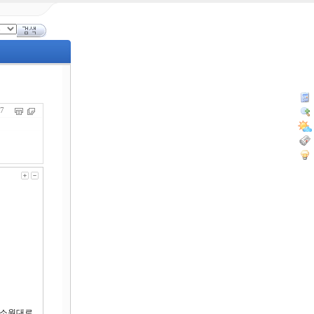
387
 소원대로