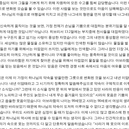
 중심이 되어 그들을 기쁘게 하기 위해 자원하여 모든 수고를 힘써 감당했습니다. 이런
으로 변화된 모습을 볼 수 있습니다. 이런 사람을 보는 것만으로도 마음이 상쾌해집니다.
. 하나님의 마음으로 여행길에 지치고 피곤한 나그네의 형편을 먼저 생각할 때 나그네
신속하게 움직이는 것을 보면, 가정 전체가 손님을 기쁨으로 대접하는 분위기임을 알 
성하게 대접한 것입니까? 아닙니다. 히브리서 13:2절에는 부지중에 천사들을 대접하였
람은 누구든지 품고 섬기는 사랑이 풍성한 자였습니다. 이런 그의 내면의 풍성함은 어디서
다. 세상에는 많은 물질을 소유하고 있지만 마음이 인색한 자들이 많습니다. 물질을 벌
들은 자기를 위해서는 아낌없이 쓰지만, 남들에게는 인색합니다. 그러나 잠언 11장 24, 
 과도히 아껴도 가난하게 될 뿐이니라 구제를 좋아하는 자는 풍족하여질 것이요 남을 
니다. 아브라함은 자기에게 찾아온 손님을 위해서 아낌없이 물질을 썼습니다. 아브라
을 믿는 믿음에서 온 것입니다. 믿음은 각박한 경쟁 사회 속에서도 마음의 여유를 갖게
 이제 이 가정이 하나님의 약속을 받을만한 그릇으로 변화된 것을 보시고 내년 이맘
습니다. 내년 이맘때라고 그 시기까지 정확하게 말씀해주심으로 약속이 구체적으로 이
 소식입니까? 그런데 이 소식을 장막 문 뒤의 부엌에서 엿듣고 있던 사라의 반응이 어
내가 노쇠하고 내 주인도 늙었으니 내게 무슨 즐거움이 있으리요” 사라의 웃음은 기쁨의
고 씁쓸한 웃음이었습니다. 아브라함의 나이는 99세였고 사라는 90세로서 여성의 생
라함만 바라보았기 때문에 하나님의 약속이 도저히 이루어질 수 없다고 생각했습니다. 
니다. 우리도 사라와 같은 심정이 들 때가 있습니다. 이제 나이도 많고 캠퍼스에 한 
맺고 하나님의 역사에 쓰임 받을 수 있을까 하는 생각이 듭니다. 그러나 인간적으로는 할
사라가 속으로 웃는 것까지도 다 알고 단호하게 말씀하셨습니다. “사라가 왜 웃으며 이