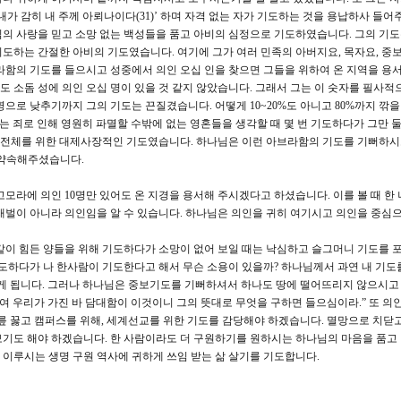
)’, ‘내가 감히 내 주께 아뢰나이다(31)’ 하며 자격 없는 자가 기도하는 것을 용납하사 들
의 사랑을 믿고 소망 없는 백성들을 품고 아비의 심정으로 기도하였습니다. 그의 기도
도하는 간절한 아비의 기도였습니다. 여기에 그가 여러 민족의 아버지요, 목자요, 중보
라함의 기도를 들으시고 성중에서 의인 오십 인을 찾으면 그들을 위하여 온 지역을 용
 소돔 성에 의인 오십 명이 있을 것 같지 않았습니다. 그래서 그는 이 숫자를 필사적
내 10명으로 낮추기까지 그의 기도는 끈질겼습니다. 어떻게 10~20%도 아니고 80%까지 깎
는 죄로 인해 영원히 파멸할 수밖에 없는 영혼들을 생각할 때 몇 번 기도하다가 그만 둘
성 전체를 위한 대제사장적인 기도였습니다. 하나님은 이런 아브라함의 기도를 기뻐하시
 약속해주셨습니다.
모라에 의인 10명만 있어도 온 지경을 용서해 주시겠다고 하셨습니다. 이를 볼 때 한
재벌이 아니라 의인임을 알 수 있습니다. 하나님은 의인을 귀히 여기시고 의인을 중심
같이 힘든 양들을 위해 기도하다가 소망이 없어 보일 때는 낙심하고 슬그머니 기도를 
기도하다가 나 한사람이 기도한다고 해서 무슨 소용이 있을까? 하나님께서 과연 내 기도
게 됩니다. 그러나 하나님은 중보기도를 기뻐하셔서 하나도 땅에 떨어뜨리지 않으시고
향하여 우리가 가진 바 담대함이 이것이니 그의 뜻대로 무엇을 구하면 들으심이라.” 또 의
 무릎 꿇고 캠퍼스를 위해, 세계선교를 위한 기도를 감당해야 하겠습니다. 멸망으로 치닫고
기도 해야 하겠습니다. 한 사람이라도 더 구원하기를 원하시는 하나님의 마음을 품고
이루시는 생명 구원 역사에 귀하게 쓰임 받는 삶 살기를 기도합니다.