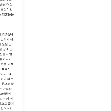
 손님 대접
자기중심적인
스 영혼들을
찾아오셨습니
 만사가 귀
 눈을 감
을 땅에 굽
당신들의 발
셨음이니이
최선을 다했
의 정중한
니다. 급
리터나 되는
 곳으로 달
는 아브라
아브라함이
씨는 왜 이
적으로 즐거
히 잊어버리