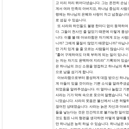
고 이리 저리 뛰어다녔습니다. 그는 온전히 손님
게서 여러 민족의 아버지요, 하나님 중심의 사람
령에는 하나님의 은혜와 사랑이 차고 넘쳤습니다
로 섬길 수 있습니다.
또 사라와 하인들도 불평 한마디 없이 동역하여 
다. 그들이 천사인 줄 알았기 때문에 이렇게 풍
니다. 이를 볼 때 아브라함은 자기에게 오는 사
니까? 그에게 물질이 많았기 때문입니까? 아닙니
만 가치 있게 쓸 줄 모르는 사람들이 많습니다. 이
“흩어 구제하여도 더욱 부하게 되는 일이 있나니
는 자는 자기도 윤택하여 지리라” 기록되어 있습
은 하나님의 크신 소원을 영접하고 하나님의 축복
으로 남을 섬기게 합니다.
아브라함으로부터 풍성하게 대접 받으신 하나님은
게 아들이 있을 것이라는 기쁜 소식을 알려주셨
되었음을 알려주셨습니다. 이 얼마나 놀랍고 기쁜
사라는 기가 막혀 속으로 웃으며 말했습니다. “
니었습니다. 사라의 웃음은 불신에서 나온 허탈하
끊어진 상태였습니다. 사라는 늙은 자신과 아브
들을 낳는다는 것은 인간적으로 불가능한 일이었습
것도 힘든 나의 형편을 생각하면 어떻게 열매를 
만 하나님은 능히 하실 수 있습니다. 하나님은 