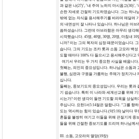
과 같은 나(27)’, ‘내 주여 노하지 마시옵고(30
손한 자세로 간절히 기도하였습니다. 그는 하나님
밖에 없는 자식을 용서해주기를 바라며 매달려 기
의 내면성이 잘 나타나 있습니다. 하나님은 아브
씀하셨습니다. 그런데 아브라함은 아무리 생각해도
시작했습니다. 45명, 40명, 30명, 20명, 마침
니까? 이는 그의 목자의 심정 때문이었습니다. 그
습니다. 그의 기도는 조카 롯과 소돔 고모라 백
도할 때마다 100% 다 들으시고 용서해주신다고
여기서 우리는 두 가지 중요한 사실을 배웁니다.
첫째는, 의인의 중요성입니다. 하나님은 소돔과 고
불행, 심판과 구원을 가름하는 주체가 정치가나 
십니다.
둘째는, 중보기도의 중요성입니다. 우리는 롯과 
기 쉽습니다. 특히 이 나라와 세계선교를 위해 
시는가? 이런 생각이 들면 기도할 의욕을 상실하
주십니다. 요한1서5:14절은 말합니다. “그를 
도는 역사하는 힘이 있습니다.(약5:16) 날마다
혼들을 불쌍히 여기고 이들을 위해 끈질기게 중보
들을 위해 간절한 중보기도를 드리며 하나님께서 
III. 소돔, 고모라의 멸망(19장)