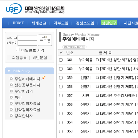
|
HOME
|
세계선교
|
각부모임
|
경성소모임
|
성경연구
|
사진자
Sunday Worship Message
주일예배메시지
비밀번호 기억
번호
글 제 목
회원등록
｜
비번분실
누가복음
[2014년 성탄 제2강] 
361
누가복음
[2014년 성탄 제1강]
360
Bible Study
신명기
[2014년 신명기 제9강
359
주일예배메시지
성경공부문제지
신명기
[2014년 신명기 제8강
358
수양회강의
시편
[2014년 추수감사예배
357
특강
구약강의자료실
신명기
[2014년 신명기 제7강
356
신약강의자료실
신명기
[2014년 신명기 제6강
355
강의안책자
신명기
[2014년 신명기 제5강
354
신명기
[2014년 신명기 제4강
353