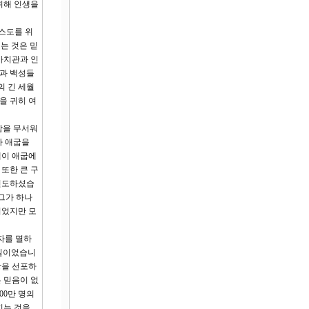
위해 인생을
리스도를 위
는 것은 믿
가치관과 인
명과 백성들
의 긴 세월
을 귀히 여
함을 무서워
가 애굽을
셉이 애굽에
또한 큰 구
 인도하셨습
 그가 하나
이었지만 모
자를 멸하
 일이었습니
앙을 선포하
 믿음이 없
00만 명의
지는 것을