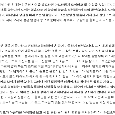
에서 가장 위대한 믿음의 사람을 뽑으라면 아브라함과 모세라고 할 수 있을 것입니다.
기초를 닦았다면 모세는 믿음으로 이 약속의 말씀을 실현하는데 쓰임 받았습니다. 모세
여기고, 하나님의 상급을 바라보는 믿음입니다. 그는 분명한 믿음의 가치관과 결단으로 
가 이 시대 모세와 같은 믿음의 종으로 준비되어 죄로부터 구원하는 출애굽의 역사를 
은 생육이 중다하고 번성하고 창성하여 온 땅에 가득하게 되었습니다. 그 시대에 요셉
 이스라엘 자손이 애굽보다 많고 강한 것을 보고 장차 전쟁이라도 나면 자신의 대적
에 감독들을 세워 그들에게 무거운 짐을 지워 괴롭게 하였으나 학대를 받을수록 이스라
 하였고 히브리 산파를 불러 조산할 때 남자여든 죽이고 여자여든 살리라고 하였습니
 따르지 않자 특단의 조치로 직접 백성에게“남자가 나거든 … 하수에 던지고 여자여든
상황입니다. 남자아이의 출생이 슬프고 운명적인 일이 되었습니다. 남자로 태어나면 하
. 모세 또한 태어남과 동시에 하수에 던져져야 했습니다. 이런 살인지령 앞에 힘없는 
에도 보이지 않았습니다. 그러나 이런 절망적인 상황에서도 하나님은 일하고 계셨습니
나님을 경외하는 산파들을 통하여 생명들을 보호하셨고, 하수에 던지라는 명령에도 살
 핀다고 합니다. 박해는 신자를 강하게 하고 하나님의 새 역사를 창조하게 합니다. 하나
 위한 기다림과 진통이었고, 출애굽을 위한 준비였습니다. 그러므로 박해 가운데 있을 
고 도우시는 하나님을 바라보고 하나님의 뜻을 찾아야 합니다. 그런 믿음을 가진 사람들
그 부모가 아름다운 아이임을 보고 석 달 동안 숨겨 왕의 명령을 무서워하지 아니하였으