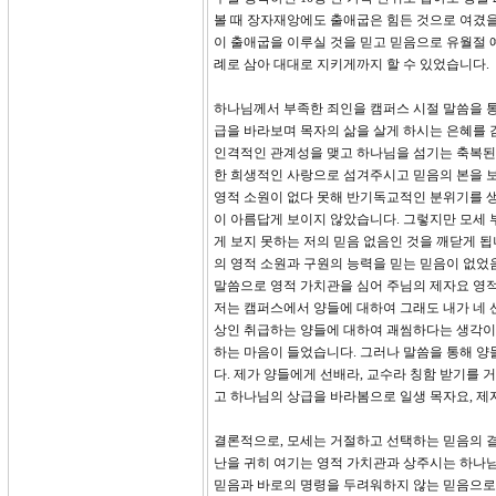
볼 때 장자재앙에도 출애굽은 힘든 것으로 여겼을
이 출애굽을 이루실 것을 믿고 믿음으로 유월절 
례로 삼아 대대로 지키게까지 할 수 있었습니다.
하나님께서 부족한 죄인을 캠퍼스 시절 말씀을 통
급을 바라보며 목자의 삶을 살게 하시는 은혜를
인격적인 관계성을 맺고 하나님을 섬기는 축복된
한 희생적인 사랑으로 섬겨주시고 믿음의 본을 
영적 소원이 없다 못해 반기독교적인 분위기를 생
이 아름답게 보이지 않았습니다. 그렇지만 모세 
게 보지 못하는 저의 믿음 없음인 것을 깨닫게 
의 영적 소원과 구원의 능력을 믿는 믿음이 없었
말씀으로 영적 가치관을 심어 주님의 제자요 영
저는 캠퍼스에서 양들에 대하여 그래도 내가 네 
상인 취급하는 양들에 대하여 괘씸하다는 생각이 
하는 마음이 들었습니다. 그러나 말씀을 통해 양
다. 제가 양들에게 선배라, 교수라 칭함 받기를
고 하나님의 상급을 바라봄으로 일생 목자요, 제
결론적으로, 모세는 거절하고 선택하는 믿음의 결
난을 귀히 여기는 영적 가치관과 상주시는 하나님
믿음과 바로의 명령을 두려워하지 않는 믿음으로 