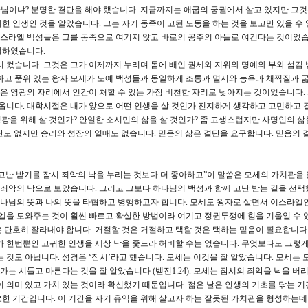
나님이냐? 분명한 결단을 해야 했습니다. 지금까지는 애굽의 궁궐에서 살고 있지만 그
한 인생인 것을 알았습니다. 그는 자기 동족이 고된 노동을 하는 것을 보고만 있을 수
 이스라엘 백성들은 그를 동족으로 여기지 않고 바로의 공주의 아들로 여긴다는 것이었습
절하였습니다.
시 컸습니다. 그것은 그가 이제까지 누리며 몸에 배인 권세와 지위와 명예와 부와 섬김 
하고 품위 있는 왕자 모세가 노예 백성들과 동일하게 조롱과 멸시와 능욕과 채찍질과 
높은 영광의 자리에서 인간이 처할 수 있는 가장 비천한 자리로 낮아지는 것이었습니다.
 옵니다. 대학시절은 내가 앞으로 어떤 인생을 살 것인가 진지하게 생각하고 고민하고 
영광을 위해 살 것인가? 안일한 소시민의 삶을 살 것인가? 좀 고생스럽지만 사명인의 삶
고난도 없지만 승리와 성장의 열매도 없습니다. 믿음의 삶은 결단을 요구합니다. 믿음의 
 고난 받기를 잠시 죄악의 낙을 누리는 것보다 더 좋아하고”이 말씀은 모세의 가치관을
는 죄악의 낙으로 보았습니다. 그리고 그보다 하나님의 백성과 함께 고난 받는 길을 선택
나님의 뜻과 나의 뜻을 타협하고 병행하고자 합니다. 모세도 왕자로 살면서 이스라엘
라엘을 도와주는 것이 훨씬 빠르고 확실한 방법이라 여기고 정권투쟁에 힘을 기울일 수 
 단호히 잘라내야 합니다. 거절할 것은 거절하고 택할 것은 택하는 믿음이 필요합니다
가 한번뿐인 고귀한 인생을 세상 낙을 좇느라 허비할 수는 없습니다. 무엇보다도 그렇게
 것도 아닙니다. 성경은 ‘잠시’라고 했습니다. 모세는 이것을 잘 알았습니다. 모세는 
가는 시들고 마른다는 것을 잘 알았습니다 (벧전1:24). 모세는 잠시의 죄악을 낙을 버
이 의미 있고 가치 있는 것이라 확신했기 때문입니다. 젊은 날은 인생의 기초를 닦는 기
한 기간입니다. 이 기간을 자기 유익을 위해 살고자 하는 잘못된 가치관을 형성하는데