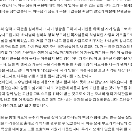
 것입니다. 이는 심판과 구원에 대한 확신이 없이는 할 수 없는 일입니다. 그러나 모세
예식을 정하였습니다. 하나님의 심판과 구원이 있음을 확실히 믿었기 때문에 유월절을
해 영적 가치관을 심어주시고 자기 영광을 구하며 자기만을 위해 살 자가 믿음으로 
 감사드립니다. 하나님의 섭리와 영적 부모이신 목자님들의 희생적인 사랑과 가르침으
 삶을 살게 되었습니다. 저를 구원하시고 믿음의 사람으로 키우시는 하나님께 감사드립
보여주심으로 영적 가치관을 새겨주신 목자님들께 감사 드립니다. 저는 요즘 캠퍼스의
각할 때 ‘이런 가운데서 생명이 살아날까? 제자양성이 가능할까?’ 하는 의심이 들었습
부모의 믿음을 통해 문제는 아름답지 못한 양이 아니라 하나님이 보내주신 아름다운 
됩니다. 또한 이 캠퍼스 가운데 구원역사를 이룰 한 사람이 영적 지도자를 세우기 원하시
음을 깨닫고 깊이 회개하게 되었습니다. 제가 양들의 아름다움을 보고 죄악된 세상에
적 지도자로 세우는 귀한 사명을 힘써 감당하기를 기도합니다.
선배인데, 교수님인데 하는 마음으로 양과 함께 하지 못하고 대접받고자 하였습니다. 
들었습니다. 양들도 싫어하고 나도 고달픈데 이들과 함께 고난을 받는 것이 누구를 위
들과 함께 받는 고난을 그리스도를 위하여 받는 것으로 여기는 모세의 영적 가치관을 
 거절하고 도리어 양들과 진심으로 함께 고난 받는 목자의 삶을 감당하겠습니다. 고난을 
자 양성가로 살기를 기도합니다.
단을 통해 바로의 공주의 아들로 살지 않고 하나님의 백성과 함께 고난 받는 삶을 살았
을 바라봄으로 출애굽의 역사를 완수할 수 있었습니다. 이는 모세 부모가 하나님의 
목숨을 내어놓고 그를 보호하며 키웠기 때문입니다. 우리가 모세의 믿음을 배워 한 