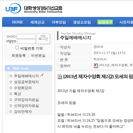
|
HOME
|
세계선교
|
각부모임
|
경성소모임
|
성경연구
|
사진자
Sunday Worship Message
주일예배메시지
ㆍ
작성자
관리자
비밀번호 기억
ㆍ
작성일
2013-11-17 (일) 13:52
회원등록
｜
비번분실
ㆍ
분 류
히브리서
2013년_제자수양회_주제
ㆍ
첨부#1
Bible Study
[2013년 제자수양회 제2강] 모세의 
주일예배메시지
성경공부문제지
수양회강의
2013년 가을 제자수양
특강
구약강의자료실
모세의 믿음
신약강의자료실
강의안책자
말씀 / 히브리서 11:23-28
요절 / 히브리서 11:24,25 “믿음으로 모세는
시 죄악의 낙을 누리는 것보다 더 좋아하고”