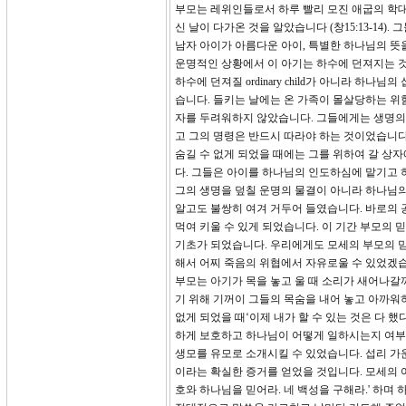
부모는 레위인들로서 하루 빨리 모진 애굽의 학
신 날이 다가온 것을 알았습니다 (창15:13-14
남자 아이가 아름다운 아이, 특별한 하나님의 뜻을 가
운명적인 상황에서 이 아기는 하수에 던져지는 것이
하수에 던져질 ordinary child가 아니라 하
습니다. 들키는 날에는 온 가족이 몰살당하는 위
자를 두려워하지 않았습니다. 그들에게는 생명의
고 그의 명령은 반드시 따라야 하는 것이었습니다
숨길 수 없게 되었을 때에는 그를 위하여 갈 상
다. 그들은 아이를 하나님의 인도하심에 맡기고
그의 생명을 덮칠 운명의 물결이 아니라 하나님의
알고도 불쌍히 여겨 거두어 들였습니다. 바로의 
먹여 키울 수 있게 되었습니다. 이 기간 부모의
기초가 되었습니다. 우리에게도 모세의 부모의 믿
해서 어찌 죽음의 위협에서 자유로울 수 있었겠습
부모는 아기가 목을 놓고 울 때 소리가 새어나갈
기 위해 기꺼이 그들의 목숨을 내어 놓고 아까워
없게 되었을 때‘이제 내가 할 수 있는 것은 다
하게 보호하고 하나님이 어떻게 일하시는지 여부
생모를 유모로 소개시킬 수 있었습니다. 섭리 가
이라는 확실한 증거를 얻었을 것입니다. 모세의 
호와 하나님을 믿어라. 네 백성을 구해라.' 하