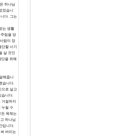
것은 하나님
 없었습니
니다. 그는
받는 생활
굶주림을 당
 사람이 장
결단할 시기
을 살 것인
결단을 위해
 말해줍니
했습니다.
인으로 살고
있습니다.
. 거절하지
 누릴 수
모든 육체는
리고 하나님
간입니다.
 써 버리는