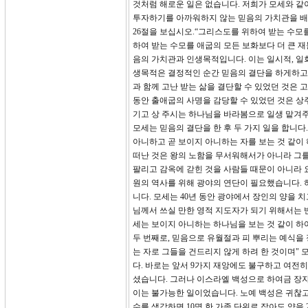
것처럼 해로운 일은 없습니다. 저희가 모세와 같
투자하기를 아까워하지 않는 믿음의 가치관을 배
26절을 보십시오.“그리스도를 위하여 받는 수모
하여 받는 수모를 애굽의 모든 보화보다 더 큰 재
음의 가치관과 인생목적입니다. 이는 일시적, 일
생목적은 결정적인 순간 믿음의 결단을 하게하고 
과 함께 고난 받는 삶을 결단할 수 있었던 것은 
동안 출애굽의 사명을 감당할 수 있었던 것은 상
기고 상 주시는 하나님을 바라봄으로 일생 맡겨주
모세는 믿음의 결단을 한 후 두 가지 일을 합니다
아니하고 곧 보이지 아니하는 자를 보는 것 같이
떠난 것은 왕의 노함을 무서워해서가 아니라 그를
팔리고 감옥에 갇힌 것을 사람들 때문이 아니라 
원의 역사를 위해 광야의 연단이 필요했습니다. 
니다. 모세는 40년 동안 광야에서 장인의 양을 
님께서 쓰실 만한 영적 지도자가 되기 위해서는 
세는 보이지 아니하는 하나님을 보는 것 같이 하
두 번째로, 믿음으로 유월절과 피 뿌리는 예식을
는 자로 그들을 건드리지 않게 하려 한 것이며"
다. 바로는 앞서 9가지 재앙에도 불구하고 여
셨습니다. 그러나 이스라엘 백성으로 하여금 장자
이는 불가능한 일이었습니다. 노예 백성은 귀찮고 
수를 생각하면 10명 한 가족 단위로 잡아도 양을