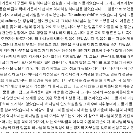
대 가운데서 구원해 주실 하나님의 손길을 기다리는 자들이었습니다. 그리고 아브라함
). 그들은 애굽의 학대 가운데서 섭리로 역사하실 하나님을 믿었습니다. 그 믿음으로 보았
지고 태어난 아이임을 보게 되었습니다.‘No ordinary child’로 보였습니다. 당시 
 ordinary한, 정상적인 일이었습니다. 그러나 하나님의 눈으로 보았을 때 이 아들은
나님의 섭리를 좇아 하나님의 종이 될 아이로 보였습니다. 부모는 믿음으로 아들을 석 달 동안
험천만한 상황에서 왕의 명령을 무서워하지 않았습니다. 몸은 죽여도 영혼은 능히 죽
 주관자는 바로가 아니라 하나님이시라는 믿음이 있었습니다. 믿음이 없는 자들에게 
. 그러나 모세의 부모는 믿음으로 왕의 명령을 무서워하지 않고 모세를 숨겨 키웠습니다
자에 역청과 나무진을 칠하고 거기 담아서 하수에 떠내려가지 않도록 하숫가 갈대 사이
 하나님께서 어떻게 역사하시는가 멀리서 지켜보았습니다. 그들의 믿음대로 모세를 찾아
 섭리 가운데 보내신 바로의 딸이었습니다. 바로의 딸은 그 아이를 보고 히브리 사람
공주가 올 것을 미리 안 미리암의 지혜로 그의 생모가 유모가 되어 다시 데려다가 자라
 믿음은 장차 모세가 하나님의 백성으로서의 정체성과 가치관을 형성하고 믿음의 결단
음이 필요합니다. 한 생명을 죽을 운명에서 구한다는 것은 쉬운 일이 아닙니다. 모세
니까? 세상에 부모가 걱정할까봐 울지도 않고 떼도 쓰지 않는 그런 아름다운 아이는 
까 문을 걸어 잠그고 두려움에 떨어야 했을 것입니다. 그러나 모세의 부모는 아름다운 
하지 않았습니다. 모세를 숨긴 것은 죽음의 희생을 각오한 것이었습니다. 그들이 더 이상
 했다’하며 포기하지 않았습니다. 하나님의 인도하심을 믿고 하수에 띄워놓더라도 물이 
를 살펴보았습니다. 미리암도 동생 모세를 살리고자 하는 심정 가운데 하나님의 지혜
운데 역사하시는 하나님을 볼 때 모세의 부모는 이 아이가 참으로 하나님의 뜻을 가진 
어머니는 젖을 먹이며 '아가야, 너는 아브라함과 이삭과 야곱의 자손이다. 하나님의 백성
며 하나님께 대한 믿음과 하나님의 택한 백성이라는 긍지와 자부심을 갖도록 신앙교육 시