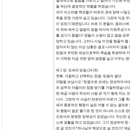
절대적으로 말씀을 가르치고 날마다 기도해 주었습
을 하는데 결정적인 역할을 하였습니다.
과거 이스라엘 백성들이 바로의 권세 앞에 나일강
죽을 운명 가운데 살고 있습니다. 그런데 지금 우
이 있었기 때문입니다. 바로 이 분들이, 캠퍼스
며 죄와 싸우고 말씀의 젖을 먹이며 키워주셨기 
를 섬기기 힘들다! 양들이 소원이 없고 말씀 공부
망하고 있습니다. 그러나 사실 이것을 힘들어 할 것
없어지지 않는 이상 상황은 결코 나아지지 않을 
믿음과 죄악된 세상으로부터 목숨을 희생하며 키
이 가득한 지금 귀한 영적 생명을 낳고 키우는 
제 2 장. 모세의 믿음 (24-28)
첫째. 거절하고 선택하는 믿음: 믿음의 결단
24절을 보십시오.“믿음으로 모세는 장성하여 바
의 공주의 아들이라 칭함 받기를 거절하였습니다.
떤 애굽 사람이 히브리 사람 곧 자기 형제 치는 
니다. 그런데 이 사실이 탄로되어 바로가 그를 죽
세의 충동적인 행동이 낳은 어쩔 수 없는 결과로
의 행동이 젊은 혈기로 한 것이 아니라 스스로 
으로서의 분명한 정체성이 있었습니다. 자신은 
노예 생활을 하고 있었습니다. 그가 장성하여 한 
로 살 것인가? 하나님의 백성으로 살 것인가? 애