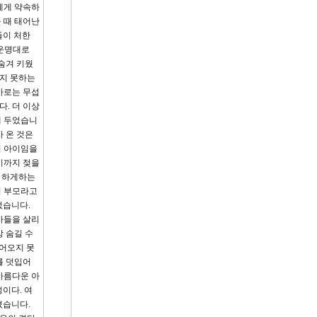
에게 약속하
을 때 태어난
그들이 처한
 운명대로
 숨겨 키웠
이지 못하는
바로는 무섭
. 더 이상
에 두었습니
 온 것은
의 아이임을
기까지 젖을
을 하게하는
의 부모라고
없습니다.
아들을 살리
 숨길 수
들어오지 못
를 덧입어
아름다운 아
이다. 여
켰습니다.