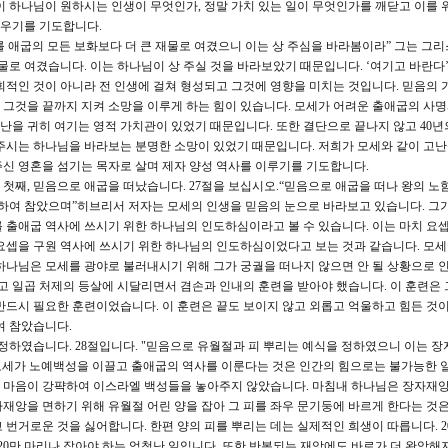
이 하나님이 원하시는 인생이 무엇인가, 정말 가치 있는 일이 무엇인가를 깨닫고 이를 
우기를 기도합니다.
를 애굽의 모든 보화보다 더 큰 재물로 여겼으니 이는 상 주심을 바라봄이라” 그는 그
물로 여겼습니다. 이는 하나님이 상 주실 것을 바라보았기 때문입니다. ‘여기고 바란다’
회적인 것이 아니라 전 인생에 걸쳐 형성되고 그것에 영향을 미치는 것입니다. 믿음의 
그것을 끝까지 지켜 소망을 이루게 하는 힘이 있습니다. 모세가 어려운 출애굽의 사
고난을 귀히 여기는 영적 가치관이 있었기 때문입니다. 또한 결단으로 끝나지 않고 40년
주시는 하나님을 바라보는 분명한 소망이 있었기 때문입니다. 저희가 모세와 같이 고난
신 영혼을 섬기는 목자로 살며 제자 양성 역사를 이루기를 기도합니다.
. 첫째, 믿음으로 애굽을 떠났습니다. 27절을 보십시오.“믿음으로 애굽을 떠나 왕의 노
 하여 참았으며”히브리서 저자는 모세의 인생을 믿음의 눈으로 바라보고 있습니다. 그
 출애굽 역사에 쓰시기 위한 하나님의 인도하심이라고 볼 수 있습니다. 이는 마치 요
요셉을 구원 역사에 쓰시기 위한 하나님의 인도하심이었다고 보는 것과 같습니다. 모세 
하나님은 모세를 광야로 불러내시기 위해 그가 궁궐을 떠나지 않으면 안 될 상황으로
치고 일곱 처제의 등살에 시달리면서 겸손과 인내의 훈련을 받아야 했습니다. 이 훈련은
반드시 필요한 훈련이었습니다. 이 훈련은 끝도 보이지 않고 외롭고 억울하고 힘든 것
여 참았습니다.
 정하였습니다. 28절입니다. "믿음으로 유월절과 피 뿌리는 예식을 정하였으니 이는 장
 모세가 노예백성을 이끌고 출애굽의 역사를 이룬다는 것은 인간의 힘으로는 불가능한
전히 마음이 강퍅하여 이스라엘 백성들을 놓아주지 않았습니다. 마침내 하나님은 장자재
재앙을 면하기 위해 유월절 어린 양을 잡아 그 피를 좌우 문기둥에 바르게 한다는 것은
번거로운 것을 싫어합니다. 한편 양의 피를 뿌리는 데는 실제적인 희생이 따릅니다. 2
 20만 마리나 잡아야 하는 엄청난 일입니다. 또한 반복되는 재앙에도 바로가 더 완악해