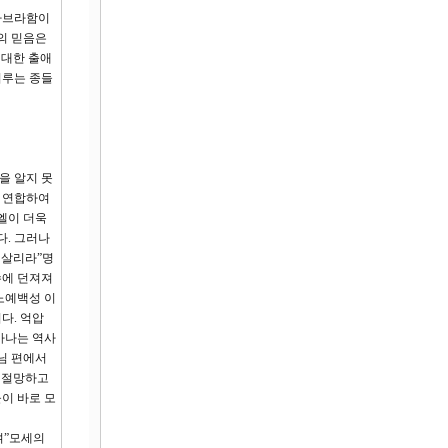
 아브라함이
의 믿음은
위대한 출애
이루는 종들
을 알지 못
과 연합하여
엘이 더욱
다. 그러나
 살리라”명
수에 던져져
노예백성 이
다. 억압
아나는 역사
님 편에서
때 절망하고
이 바로 모
며”모세의