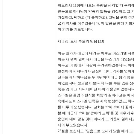
히브리서 11장에 나오는 분량을 생각할 때 구약
믿음으로 하나님의 약속의 말씀을 영접하고 그 
거절하고, 택하고 (더 좋아하고), 고난을 귀히 
굽의 역사를 이루었습니다. 이 말씀을 통해 저희
이 되기를 기도합니다.
제 1 장. 모세 부모의 믿음 (23)
야곱 일가가 애굽에 내려온 이후로 이스라엘 자손
하는 새 왕이 일어나서 애굽을 다스리게 되었는데
싸우고 이 땅에서 나갈까 두려워하였습니다. 이
번성하여 퍼져나가자 근심이 되어, 역사를 엄하게
산파들마저 하나님을 두려워하여 애굽 왕의 명을
하였습니다. 참으로 이보다 더 나쁠 수는 없는 
죽는 것이 그 시대 태어난 아이의 운명이었습니다
스라엘은 절망과 탄식뿐 희망의 길이라고는 어디
속에서도 이스라엘 민족은 계속 번성하였고, 하
를 이루어 오셨습니다. 교회는 박해 속에서 꽃이
볼 때 애굽의 박해는‘광야의 교회’를 꽃 피우기
운명에 내어 맡길 것이 아니라 그 가운데 일하시
세의 부모였습니다.
23절을 보십시오.“믿음으로 모세가 났을 때에 