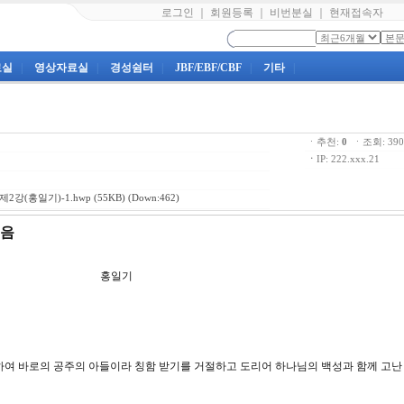
로그인
｜
회원등록
｜
비번분실
｜
현재접속자
료실
|
영상자료실
|
경성쉼터
|
JBF/EBF/CBF
|
기타
|
ㆍ추천:
0
ㆍ조회: 3
ㆍ
IP: 222.xxx.21
2강(홍일기)-1.hwp
(55KB) (Down:462)
믿음
회 제2강 홍일기
 장성하여 바로의 공주의 아들이라 칭함 받기를 거절하고 도리어 하나님의 백성과 함께 고난