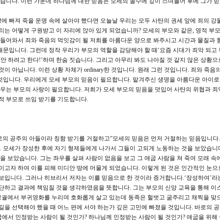
니다. 이런 가운데 하나님께 대한 믿음은 모세의 골수에 깊이 스며들어 후에 그가 
에 빠져 죽을 운명 속에 살아야 했다면 오늘날 우리는 모두 사탄의 권세 앞에 죄의 강
리는 어떻게 구원받고 이 자리에 앉아 있게 되었습니까? 모세의 부모와 같은, 영적 부
에 들어와서 죄와 죽음의 먹잇감이 될 저희를 아름다운 양으로 봐주시고 시간과 물질과 
때문입니다. 그런데 정작 우리가 부모의 역할을 감당해야 할 때‘요즘 시대가 죄악 되고
 안 하려고 한다!’하며 한숨 짓습니다. 그리고 아무리 봐도 나아질 것 같지 않은 상황으
이 아닙니다. 이런 상황 자체가 ordinary한 것입니다. 원래 그런 것입니다. 죄와 죽음
것입니다. 우리에게 모세 부모의 믿음이 필요합니다. 맡겨주신 생명을 아름다운 아이로 
우는 부모의 사랑이 필요합니다. 저희가 모세 부모의 믿음을 덧입어 사탄의 위협과 죄
영적 부모로 쓰임 받기를 기도합니다.
로의 공주의 아들이라 칭함 받기를 거절하고”모세의 믿음은 먼저 거절하는 믿음입니다.
 모세가 장성한 후에 자기 형제들에게 나가서 그들이 고되게 노동하는 것을 보았습니다.
것을 보았습니다. 그는 좌우를 살펴 사람이 없음을 보고 그 애굽 사람을 쳐 죽여 모래 
이고자 하여 이를 피해 미디안 땅에 머물게 되었습니다. 이렇게 된 것은 인간적인 눈으로
 보입니다. 그러나 히브리서 저자는 이를 믿음으로 한 것이라 증거합니다.‘장성하여’라
판단하고 결과에 책임질 것을 생각하였음을 뜻합니다. 그는 부모의 신앙 교육을 통해 이
궁궐에서 부귀영화를 누리며 호화롭게 살고 있는데 동족은 헐벗고 굶주리고 채찍을 맞
길을 선택해야 했을 때 어느 편에 서야 하는가 깊은 고민에 빠졌을 것입니다. 바로의 
굽에서 인정받는 사람이 될 것인가? 하나님께 인정받는 사람이 될 것인가? 애굽을 위해 