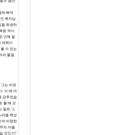
믿음의 결단
물에 빠져
모인 목자님
힘을 희생하
 복음 역사
로 인해 절
의 세력이
볼 수 있는
악의 물결
 그는 바로
 이 때 어
속에 감추었습
 볼 때 모
는 말은 그
스라엘 백성
으며 비참한
공주의 아들
살 것인가?