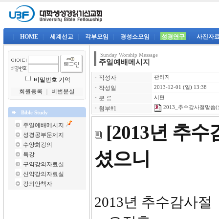
|
HOME
|
세계선교
|
각부모임
|
경성소모임
|
성경연구
|
사진자
Sunday Worship Message
주일예배메시지
ㆍ
작성자
관리자
비밀번호 기억
ㆍ
작성일
2013-12-01 (일) 13:38
회원등록
｜
비번분실
ㆍ
분 류
시편
2013_추수감사절말씀(오
ㆍ
첨부#1
Bible Study
주일예배메시지
[2013년 추
성경공부문제지
수양회강의
셨으니
특강
구약강의자료실
신약강의자료실
강의안책자
201