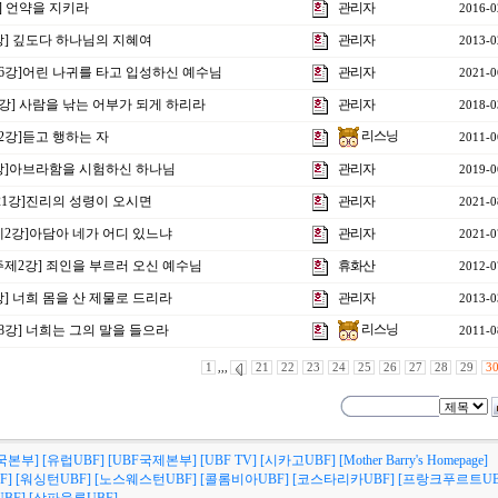
강] 언약을 지키라
관리자
2016-0
4강] 깊도다 하나님의 지혜여
관리자
2013-0
제16강]어린 나귀를 타고 입성하신 예수님
관리자
2021-0
2강] 사람을 낚는 어부가 되게 하리라
관리자
2018-0
리스닝
12강]듣고 행하는 자
2011-0
15강]아브라함을 시험하신 하나님
관리자
2019-0
 21강]진리의 성령이 오시면
관리자
2021-0
 제2강]아담아 네가 어디 있느냐
관리자
2021-0
 주제2강] 죄인을 부르러 오신 예수님
휴화산
2012-0
5강] 너희 몸을 산 제물로 드리라
관리자
2013-0
리스닝
18강] 너희는 그의 말을 들으라
2011-0
1
,,,
21
22
23
24
25
26
27
28
29
3
국본부]
[유럽UBF]
[UBF국제본부]
[UBF TV]
[시카고UBF]
[Mother Barry's Homepage]
F]
[워싱턴UBF]
[노스웨스턴UBF]
[콜롬비아UBF]
[코스타리카UBF]
[프랑크푸르트UB