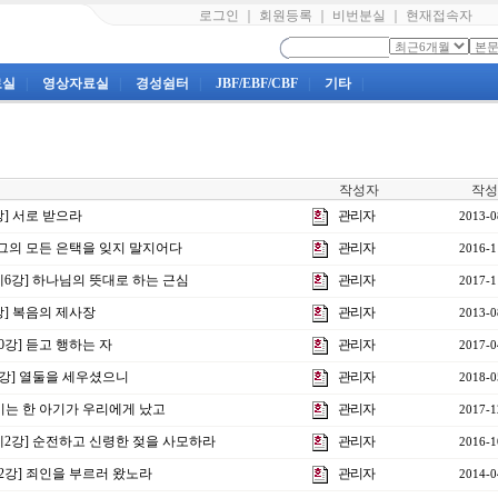
로그인
｜
회원등록
｜
비번분실
｜
현재접속자
료실
|
영상자료실
|
경성쉼터
|
JBF/EBF/CBF
|
기타
|
작성자
작성
강] 서로 받으라
관리자
2013-0
] 그의 모든 은택을 잊지 말지어다
관리자
2016-1
제6강] 하나님의 뜻대로 하는 근심
관리자
2017-1
8강] 복음의 제사장
관리자
2013-0
10강] 듣고 행하는 자
관리자
2017-0
6강] 열둘을 세우셨으니
관리자
2018-0
] 이는 한 아기가 우리에게 났고
관리자
2017-1
 제2강] 순전하고 신령한 젖을 사모하라
관리자
2016-1
12강] 죄인을 부르러 왔노라
관리자
2014-0