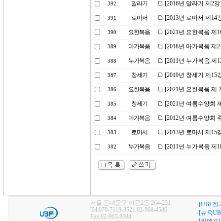
말라기
[2016년 말라기 제2
392
로마서
[2013년 로마서 제1
391
요한복음
[2021년 요한복음 
390
마가복음
[2018년 마가복음 제
389
누가복음
[2011년 누가복음 제
388
창세기
[2019년 창세기 제
387
요한복음
[2021년 요한복음 제
386
창세기
[2021년 여름수양회
385
마가복음
[2012년 여름수양회
384
로마서
[2013년 로마서 제1
383
누가복음
[2011년 누가복음 제
382
서울 동대문구 이문2동 264-231
[UBF한
Tel:070-7119-3521,02-968-4586
[뉴욕UB
Fax:02-965-8594