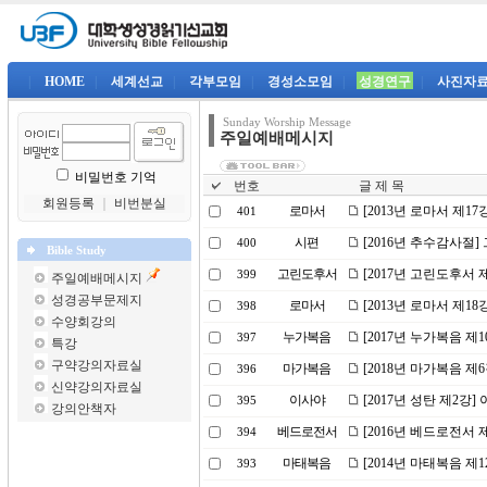
|
HOME
|
세계선교
|
각부모임
|
경성소모임
|
성경연구
|
사진자
Sunday Worship Message
주일예배메시지
비밀번호 기억
번호
글 제 목
회원등록
｜
비번분실
로마서
[2013년 로마서 제17
401
시편
[2016년 추수감사절
400
Bible Study
고린도후서
[2017년 고린도후서 
399
주일예배메시지
성경공부문제지
로마서
[2013년 로마서 제1
398
수양회강의
누가복음
[2017년 누가복음 제
397
특강
구약강의자료실
마가복음
[2018년 마가복음 제
396
신약강의자료실
이사야
[2017년 성탄 제2강
395
강의안책자
베드로전서
[2016년 베드로전서
394
마태복음
[2014년 마태복음 제
393