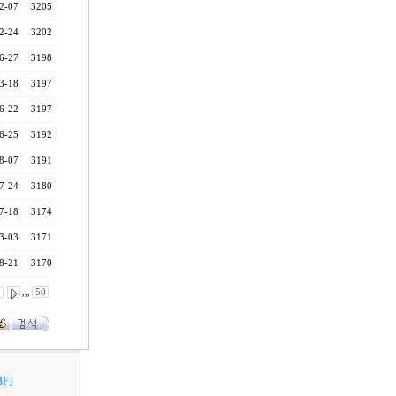
2-07
3205
2-24
3202
6-27
3198
3-18
3197
6-22
3197
6-25
3192
8-07
3191
7-24
3180
7-18
3174
3-03
3171
8-21
3170
0
,,,
50
F]