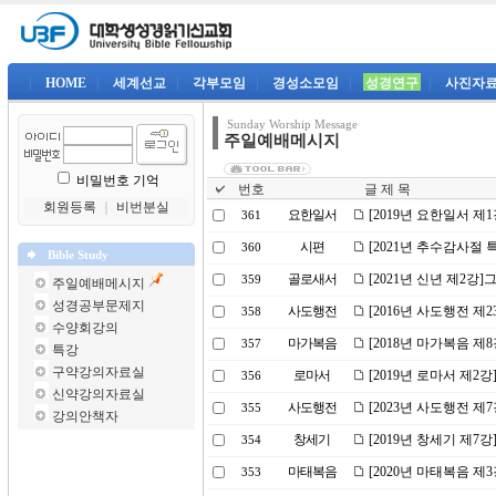
|
HOME
|
세계선교
|
각부모임
|
경성소모임
|
성경연구
|
사진자
Sunday Worship Message
주일예배메시지
비밀번호 기억
번호
글 제 목
회원등록
｜
비번분실
요한일서
[2019년 요한일서 제
361
시편
[2021년 추수감사절
360
Bible Study
골로새서
[2021년 신년 제2강
359
주일예배메시지
성경공부문제지
사도행전
[2016년 사도행전 제
358
수양회강의
마가복음
[2018년 마가복음 제
357
특강
구약강의자료실
로마서
[2019년 로마서 제2
356
신약강의자료실
사도행전
[2023년 사도행전 
355
강의안책자
창세기
[2019년 창세기 제7
354
마태복음
[2020년 마태복음 
353