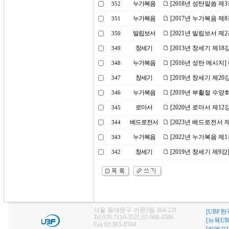
누가복음
[2018년 성탄말씀 
352
누가복음
[2017년 누가복음 제
351
빌립보서
[2021년 빌립보서 
350
창세기
[2013년 창세기 제18
349
누가복음
[2016년 성탄 메시지
348
창세기
[2019년 창세기 제2
347
누가복음
[2019년 부활절 수양
346
로마서
[2020년 로마서 제1
345
베드로전서
[2023년 베드로전서 
344
누가복음
[2022년 누가복음 
343
창세기
[2019년 창세기 제9
342
서울 동대문구 이문2동 264-231
[UBF한
Tel:070-7119-3521,02-968-4586
[뉴욕UB
Fax:02-965-8594