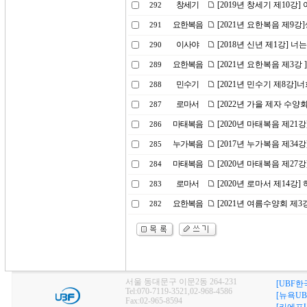
창세기
[2019년 창세기 제10강
292
요한복음
[2021년 요한복음 제9강
291
이사야
[2018년 신년 제1강] 
290
요한복음
[2021년 요한복음 제3
289
민수기
[2021년 민수기 제8강
288
로마서
[2022년 가을 제자 수
287
마태복음
[2020년 마태복음 제21
286
누가복음
[2017년 누가복음 제34
285
마태복음
[2020년 마태복음 제27
284
로마서
[2020년 로마서 제14강
283
요한복음
[2021년 여름수양회 제
282
서울 동대문구 이문2동 264-231
[UBF한
Tel:070-7119-3521,02-968-4586
[뉴욕UB
Fax:02-965-8594