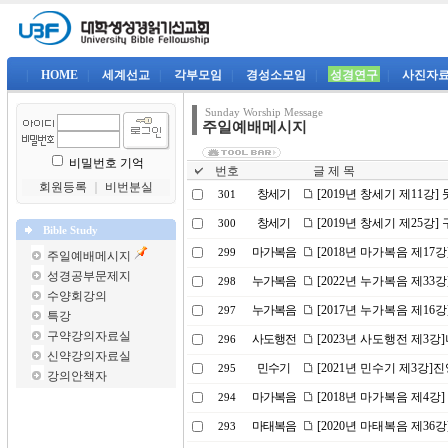
|
HOME
|
세계선교
|
각부모임
|
경성소모임
|
성경연구
|
사진자
Sunday Worship Message
주일예배메시지
비밀번호 기억
번호
글 제 목
회원등록
｜
비번분실
창세기
[2019년 창세기 제11강
301
창세기
[2019년 창세기 제25강
300
Bible Study
마가복음
[2018년 마가복음 제17
299
주일예배메시지
성경공부문제지
누가복음
[2022년 누가복음 제3
298
수양회강의
누가복음
[2017년 누가복음 제16
297
특강
구약강의자료실
사도행전
[2023년 사도행전 제3
296
신약강의자료실
민수기
[2021년 민수기 제3강
295
강의안책자
마가복음
[2018년 마가복음 제4강
294
마태복음
[2020년 마태복음 제36
293