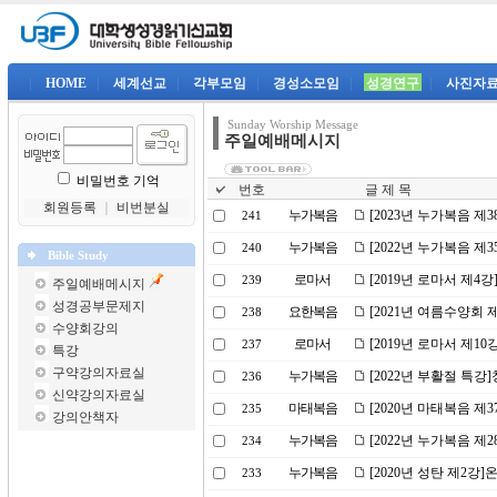
|
HOME
|
세계선교
|
각부모임
|
경성소모임
|
성경연구
|
사진자
Sunday Worship Message
주일예배메시지
비밀번호 기억
번호
글 제 목
회원등록
｜
비번분실
누가복음
[2023년 누가복음 제
241
누가복음
[2022년 누가복음 제
240
Bible Study
로마서
[2019년 로마서 제4
239
주일예배메시지
성경공부문제지
요한복음
[2021년 여름수양회
238
수양회강의
로마서
[2019년 로마서 제1
237
특강
구약강의자료실
누가복음
[2022년 부활절 특
236
신약강의자료실
마태복음
[2020년 마태복음 제
235
강의안책자
누가복음
[2022년 누가복음 제
234
누가복음
[2020년 성탄 제2강
233