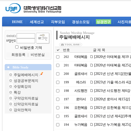
|
HOME
|
세계선교
|
각부모임
|
경성소모임
|
성경연구
|
사진자
Sunday Worship Message
주일예배메시지
비밀번호 기억
번호
글 제 목
회원등록
｜
비번분실
마태복음
[2020년 마태복음 제1
202
마태복음
[2020년 마태복음 제2
201
Bible Study
골로새서
[2021년 신년 제1강]
200
주일예배메시지
성경공부문제지
에스라
[2023년 가을 에스라 
199
수양회강의
사도행전
[2023년 사도행전 제6
198
특강
구약강의자료실
로마서
[2020년 로마서 제15강
197
신약강의자료실
요한복음
[2021년 요한복음 제1
196
강의안책자
골로새서
[2021년 신년 제4강]주
195
누가복음
[2022년 누가복음 제2
194