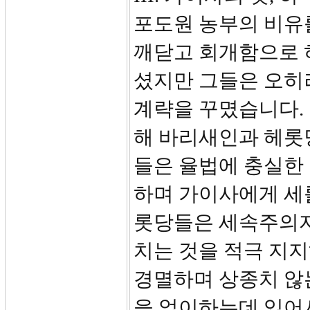
포도원 농부의 비유
깨닫고 회개함으로 
셨지만 그들은 오히
계략을 꾸몄습니다.
해 바리새인과 헤롯
들은 율법에 충실한
하며 가이사에게 세
롯당들은 세속주의자
치는 것을 적극 지
경멸하며 상종치 않
을 없이하는데 있어