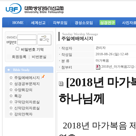
|
HOME
|
세계선교
|
각부모임
|
경성소모임
|
성경연구
|
사진자
Sunday Worship Message
주일예배메시지
ㆍ
작성자
관리자
비밀번호 기억
ㆍ
작성일
2018-08-26 (일) 12:48
회원등록
｜
비번분실
ㆍ
분 류
마가복음
2018년_마가복음22강-1
ㆍ
첨부#1
Bible Study
주일예배메시지
[2018년 마
성경공부문제지
수양회강의
하나님께
특강
구약강의자료실
신약강의자료실
강의안책자
2018년