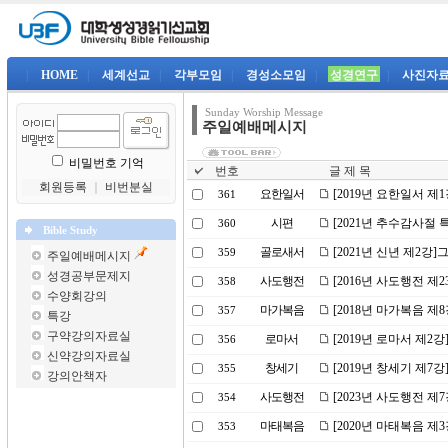
|
HOME
|
세계선교
|
각부모임
|
경성소모임
|
성경연구
|
사진자
Sunday Worship Message
주일예배메시지
비밀번호 기억
번호
글 제 목
회원등록
｜
비번분실
요한일서
[2019년 요한일서 제
361
시편
[2021년 추수감사절
360
Bible Study
골로새서
[2021년 신년 제2강
359
주일예배메시지
성경공부문제지
사도행전
[2016년 사도행전 제
358
수양회강의
마가복음
[2018년 마가복음 제
357
특강
구약강의자료실
로마서
[2019년 로마서 제2
356
신약강의자료실
창세기
[2019년 창세기 제7
355
강의안책자
사도행전
[2023년 사도행전 
354
마태복음
[2020년 마태복음 
353