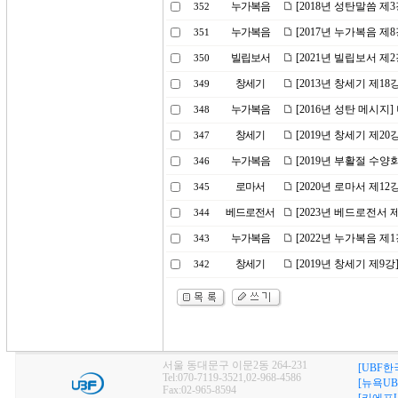
누가복음
[2018년 성탄말씀 
352
누가복음
[2017년 누가복음 제
351
빌립보서
[2021년 빌립보서 
350
창세기
[2013년 창세기 제18
349
누가복음
[2016년 성탄 메시지
348
창세기
[2019년 창세기 제2
347
누가복음
[2019년 부활절 수양
346
로마서
[2020년 로마서 제1
345
베드로전서
[2023년 베드로전서 
344
누가복음
[2022년 누가복음 
343
창세기
[2019년 창세기 제9
342
서울 동대문구 이문2동 264-231
[UBF한
Tel:070-7119-3521,02-968-4586
[뉴욕UB
Fax:02-965-8594