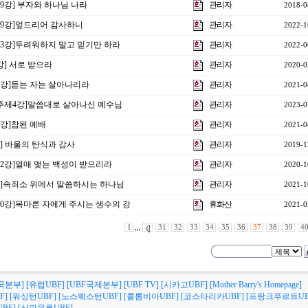
19강] 부자와 하나님 나라
관리자
2018-0
제29강]엎드리어 감사하니
관리자
2022-1
제13강]두려워하지 말고 믿기만 하라
관리자
2022-0
7강] 서로 받으라
관리자
2020-0
제7강]듣는 자는 살아나리라
관리자
2021-0
 주제4강]말씀대로 살아나신 예수님
관리자
2023-0
5강]참된 예배
관리자
2021-0
강] 바울의 탄식과 감사
관리자
2019-1
제32강]열매 맺는 백성이 받으리라
관리자
2020-1
4강]속죄소 위에서 말씀하시는 하나님
관리자
2021-1
제10강]목마른 자에게 주시는 생수의 강
휴화산
2021-0
1
,,,
31
32
33
34
35
36
37
38
39
4
국본부]
[유럽UBF]
[UBF국제본부]
[UBF TV]
[시카고UBF]
[Mother Barry's Homepage]
F]
[워싱턴UBF]
[노스웨스턴UBF]
[콜롬비아UBF]
[코스타리카UBF]
[프랑크푸르트UB