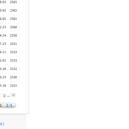
8-05
2565
0-02
2562
6-05
2561
2-23
2560
4-24
2556
7-23
2551
4-11
2533
2-01
2533
0-18
2532
0-23
2530
5-16
2522
0
,,,
50
F]