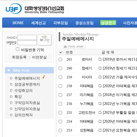
|
HOME
|
세계선교
|
각부모임
|
경성소모임
|
성경연구
|
사진자
Sunday Worship Message
주일예배메시지
비밀번호 기억
번호
글 제 목
회원등록
｜
비번분실
로마서
[2019년 로마서 제
261
창세기
[2019년 창세기 제
260
Bible Study
이사야
[2022년 가을 제자
259
주일예배메시지
성경공부문제지
마태복음
[2020년 마태복음 
258
수양회강의
마가복음
[2018년 마가복음 
257
특강
구약강의자료실
누가복음
[2022년 누가복음 
256
신약강의자료실
고린도전서
[2023년 부활절 말씀
255
강의안책자
마태복음
[2020년 마태복음 
254
요한복음
[2021년 요한복음 제
253