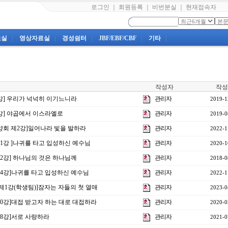
로그인
｜
회원등록
｜
비번분실
｜
현재접속자
료실
|
영상자료실
|
경성쉼터
|
JBF/EBF/CBF
|
기타
|
작성자
작성
11강] 우리가 넉넉히 이기느니라
관리자
2019-1
21강] 야곱에서 이스라엘로
관리자
2019-0
수양회 제2강]일어나라 빛을 발하라
관리자
2022-1
제31강 ]나귀를 타고 입성하신 예수님
관리자
2020-1
제22강] 하나님의 것은 하나님께
관리자
2018-0
제34강]나귀를 타고 입성하신 예수님
관리자
2022-1
 제1강(학생팀)]잠자는 자들의 첫 열매
관리자
2023-0
제10강]대접 받고자 하는 대로 대접하라
관리자
2020-0
18강]서로 사랑하라
관리자
2021-0