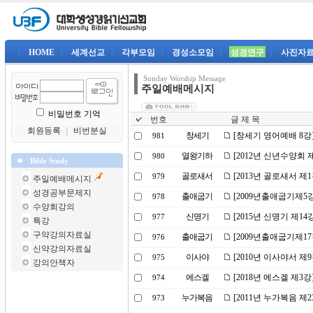
|
HOME
|
세계선교
|
각부모임
|
경성소모임
|
성경연구
|
사진자
Sunday Worship Message
주일예배메시지
비밀번호 기억
번호
글 제 목
회원등록
｜
비번분실
창세기
[창세기 영어예배 8강
981
열왕기하
[2012년 신년수양회 
980
Bible Study
골로새서
[2013년 골로새서 제
979
주일예배메시지
성경공부문제지
출애굽기
[2009년출애굽기제5
978
수양회강의
신명기
[2015년 신명기 제1
977
특강
구약강의자료실
출애굽기
[2009년출애굽기제1
976
신약강의자료실
이사야
[2010년 이사야서 
975
강의안책자
에스겔
[2018년 에스겔 제3
974
누가복음
[2011년 누가복음 
973