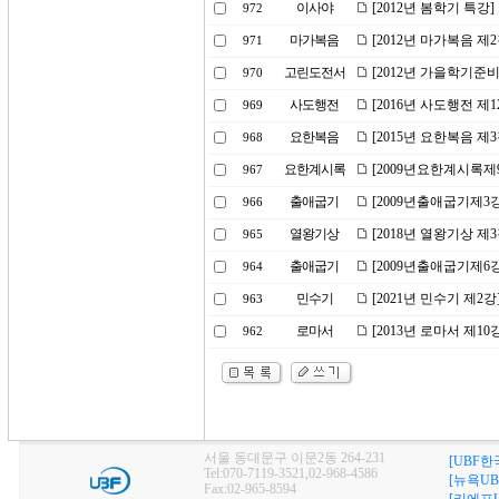
이사야
[2012년 봄학기 특강
972
마가복음
[2012년 마가복음 제
971
고린도전서
[2012년 가을학기준
970
사도행전
[2016년 사도행전 제1
969
요한복음
[2015년 요한복음 제
968
요한계시록
[2009년요한계시록제
967
출애굽기
[2009년출애굽기제3
966
열왕기상
[2018년 열왕기상 제
965
출애굽기
[2009년출애굽기제6
964
민수기
[2021년 민수기 제
963
로마서
[2013년 로마서 제1
962
서울 동대문구 이문2동 264-231
[UBF한
Tel:070-7119-3521,02-968-4586
[뉴욕UB
Fax:02-965-8594