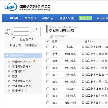
|
HOME
|
세계선교
|
각부모임
|
경성소모임
|
성경연구
|
사진자
Sunday Worship Message
주일예배메시지
비밀번호 기억
번호
글 제 목
회원등록
｜
비번분실
창세기
[2019년 창세기 
341
마태복음
[2014년 마태복음
340
Bible Study
마가복음
[2018년 마가복
339
주일예배메시지
성경공부문제지
마가복음
[2018년 마가복음
338
수양회강의
요한복음
[2021년 부활절
337
특강
구약강의자료실
마가복음
[2011년 여름수
336
신약강의자료실
에스라
[2023년 에스라
335
강의안책자
요한복음
[2021년 요한복
334
열왕기상
[2018년 열왕기
333