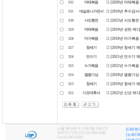
마태복음
[2020년 마태복
332
데살로니가전서
[2019년 추수감
331
사도행전
[2023년 사도행
330
마태복음
[2019년 성탄 제
329
마가복음
[2018년 마가복음
328
창세기
[2019년 창세기 
327
민수기
[2021년 민수기
326
누가복음
[2022년 누가복음
325
열왕기상
[2018년 열왕기
324
창세기
[2019년 창세기
323
디모데후서
[2022년 신년 
322
서울 동대문구 이문2동 264-231
[UBF한
Tel:070-7119-3521,02-968-4586
[뉴욕UB
Fax:02-965-8594