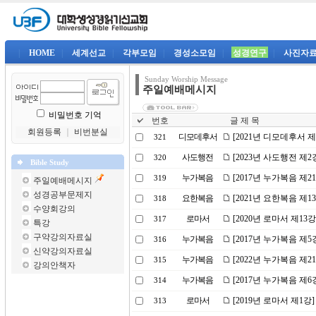
|
HOME
|
세계선교
|
각부모임
|
경성소모임
|
성경연구
|
사진자
Sunday Worship Message
주일예배메시지
비밀번호 기억
번호
글 제 목
회원등록
｜
비번분실
디모데후서
[2021년 디모데후서 
321
사도행전
[2023년 사도행전 제
320
Bible Study
누가복음
[2017년 누가복음 제
319
주일예배메시지
성경공부문제지
요한복음
[2021년 요한복음 제
318
수양회강의
로마서
[2020년 로마서 제13
317
특강
구약강의자료실
누가복음
[2017년 누가복음 제5
316
신약강의자료실
누가복음
[2022년 누가복음 제
315
강의안책자
누가복음
[2017년 누가복음 제
314
로마서
[2019년 로마서 제1강
313