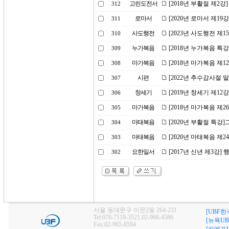
고린도전서
[2018년 부활절 제2강
312
로마서
[2020년 로마서 제19
311
사도행전
[2023년 사도행전 
310
누가복음
[2018년 누가복음 특
309
마가복음
[2018년 마가복음 제1
308
시편
[2022년 추수감사절 
307
창세기
[2019년 창세기 제1
306
마가복음
[2018년 마가복음 제
305
마태복음
[2020년 부활절 특
304
마태복음
[2020년 마태복음 제
303
요한일서
[2017년 신년 제3강
302
서울 동대문구 이문2동 264-231
[UBF한
Tel:070-7119-3521,02-968-4586
[뉴욕UB
Fax:02-965-8594