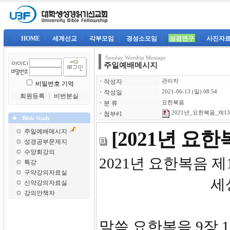
|
HOME
|
세계선교
|
각부모임
|
경성소모임
|
성경연구
|
사진자
Sunday Worship Message
주일예배메시지
ㆍ
작성자
관리자
비밀번호 기억
ㆍ
작성일
2021-06-13 (일) 08:54
회원등록
｜
비번분실
ㆍ
분 류
요한복음
2021년_요한복음_제13강
ㆍ
첨부#1
Bible Study
주일예배메시지
[2021년 요
성경공부문제지
수양회강의
2021년 요
특강
구약강의자료실
세상의 
신약강의자료실
강의안책자
말씀 요한복음 9장 1