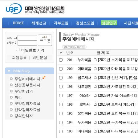
|
HOME
|
세계선교
|
각부모임
|
경성소모임
|
성경연구
|
사진자
Sunday Worship Message
주일예배메시지
비밀번호 기억
번호
글 제 목
회원등록
｜
비번분실
누가복음
[2022년 누가복음 제1
201
마태복음
[2020년 마태복음 제25
200
Bible Study
골로새서
[2021년 신년 제1강]
199
주일예배메시지
성경공부문제지
사도행전
[2023년 사도행전 제6강
198
수양회강의
에스라
[2023년 가을 에스라 4
197
특강
구약강의자료실
로마서
[2020년 로마서 제15강
196
신약강의자료실
요한복음
[2021년 요한복음 제1
195
강의안책자
누가복음
[2022년 누가복음 제2
194
마태복음
[2020년 마태복음 제2
193