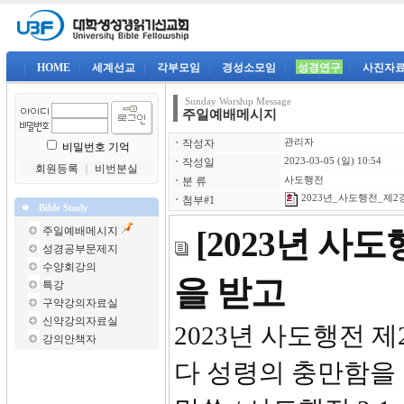
|
HOME
|
세계선교
|
각부모임
|
경성소모임
|
성경연구
|
사진자
Sunday Worship Message
주일예배메시지
ㆍ
작성자
관리자
비밀번호 기억
ㆍ
작성일
2023-03-05 (일) 10:54
회원등록
｜
비번분실
ㆍ
분 류
사도행전
2023년_사도행전_제2강-
ㆍ
첨부#1
Bible Study
주일예배메시지
[2023년 사
성경공부문제지
수양회강의
을 받고
특강
구약강의자료실
신약강의자료실
2023년 
강의안책자
다 성령의 충만함을