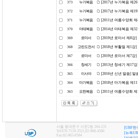
누가복음
[2017년 누가복음 제2
373
누가복음
[2017년 누가복음 제1
372
누가복음
[2011년 여름수양회 
371
마태복음
[2014년 마태복음 제
370
로마서
[2019년 로마서 제8
369
고린도전서
[2018년 부활절 제1강
368
로마서
[2019년 로마서 제7강
367
창세기
[2013년 창세기 제1
366
이사야
[2016년 신년 말씀] 
365
마가복음
[2018년 마가복음 제1
364
요한복음
[2011년 여름수양회 
363
서울 동대문구 이문2동 264-231
[UBF한
Tel:070-7119-3521,02-968-4586
[뉴욕UB
Fax:02-965-8594