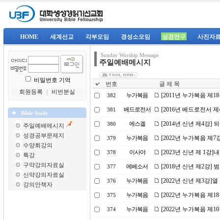
|
HOME
|
세계선교
|
각부모임
|
경성소모임
|
성경연구
|
사진자
Sunday Worship Message
주일예배메시지
비밀번호 기억
번호
글 제 목
회원등록
｜
비번분실
누가복음
[2011년 누가복음 제1
382
베드로전서
[2016년 베드로전서 
381
Bible Study
에스겔
[2014년 신년 제4강]
380
주일예배메시지
성경공부문제지
누가복음
[2022년 누가복음 제
379
수양회강의
이사야
[2023년 신년 제 1강
378
특강
구약강의자료실
에베소서
[2018년 신년 제2강
377
신약강의자료실
누가복음
[2022년 신년 제3강]
376
강의안책자
누가복음
[2022년 누가복음 제
375
누가복음
[2022년 누가복음 제1
374