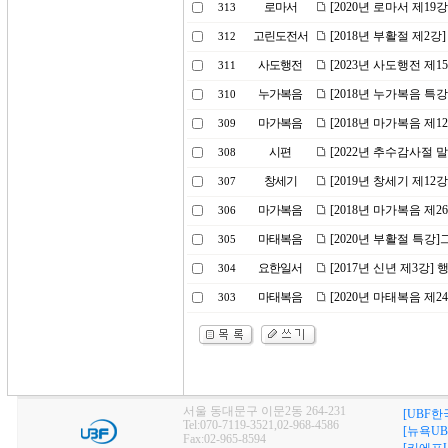
로마서
[2020년 로마서 제19
313
고린도전서
[2018년 부활절 제2강
312
사도행전
[2023년 사도행전 
311
누가복음
[2018년 누가복음 특
310
마가복음
[2018년 마가복음 제1
309
시편
[2022년 추수감사절 
308
창세기
[2019년 창세기 제1
307
마가복음
[2018년 마가복음 제
306
마태복음
[2020년 부활절 특
305
요한일서
[2017년 신년 제3강
304
마태복음
[2020년 마태복음 제
303
서울 동대문구 이문2동 264-231
[UBF한
Tel:070-7119-3521,02-968-4586
[뉴욕UB
Fax:02-965-8594