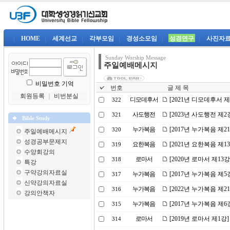
|
HOME
|
세계선교
|
각부모임
|
경성소모임
|
성경연구
|
사진자
Sunday Worship Message
주일예배메시지
비밀번호 기억
번호
글 제 목
회원등록
｜
비번분실
디모데후서
[2021년 디모데후서 
322
사도행전
[2023년 사도행전 제
321
Bible Study
누가복음
[2017년 누가복음 제
320
주일예배메시지
성경공부문제지
요한복음
[2021년 요한복음 제
319
수양회강의
로마서
[2020년 로마서 제13
318
특강
구약강의자료실
누가복음
[2017년 누가복음 제5
317
신약강의자료실
누가복음
[2022년 누가복음 제
316
강의안책자
누가복음
[2017년 누가복음 제
315
로마서
[2019년 로마서 제1강
314