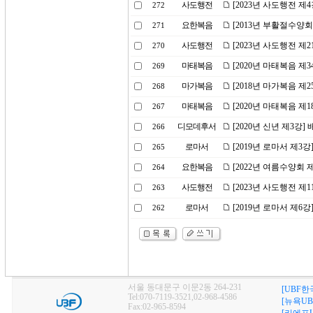
사도행전
[2023년 사도행전 제
272
요한복음
[2013년 부활절수양회
271
사도행전
[2023년 사도행전 
270
마태복음
[2020년 마태복음 제
269
마가복음
[2018년 마가복음 제2
268
마태복음
[2020년 마태복음 제
267
디모데후서
[2020년 신년 제3강
266
로마서
[2019년 로마서 제3
265
요한복음
[2022년 여름수양회
264
사도행전
[2023년 사도행전 제
263
로마서
[2019년 로마서 제6
262
서울 동대문구 이문2동 264-231
[UBF한
Tel:070-7119-3521,02-968-4586
[뉴욕UB
Fax:02-965-8594