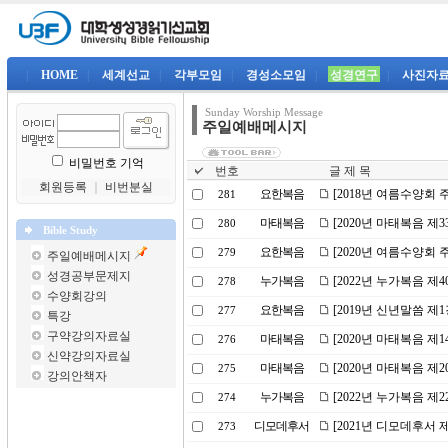
|
HOME
|
세계선교
|
각부모임
|
경성소모임
|
성경연구
|
사진자
Sunday Worship Message
주일예배메시지
비밀번호 기억
번호
글 제 목
회원등록
｜
비번분실
요한복음
[2018년 여름수양회 
281
마태복음
[2020년 마태복음 제
280
Bible Study
요한복음
[2020년 여름수양회 
279
주일예배메시지
성경공부문제지
누가복음
[2022년 누가복음 제
278
수양회강의
요한복음
[2019년 신년말씀 제
277
특강
구약강의자료실
마태복음
[2020년 마태복음 제
276
신약강의자료실
마태복음
[2020년 마태복음 제
275
강의안책자
누가복음
[2022년 누가복음 제
274
디모데후서
[2021년 디모데후서 
273