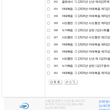
골로새서
[2021년 신년 제4강]주
192
마태복음
[2020년 마태복음 제5강
191
마태복음
[2020년 마태복음 제9
190
사도행전
[2023년 사도행전 제9
189
누가복음
[2022년 성탄 2강]너
188
사도행전
[2023년 사도행전 제2
187
마태복음
[2020년 마태복음 제8
186
마태복음
[2020년 마태복음 제35
185
사도행전
[2023년 신년 제 2강
184
누가복음
[2022년 성탄 1강]구원의
183
마태복음
[2020년 마태복음 제16
182
서울 동대문구 이문2동 264-231
[UBF한
Tel:070-7119-3521,02-968-4586
[뉴욕UB
Fax:02-965-8594