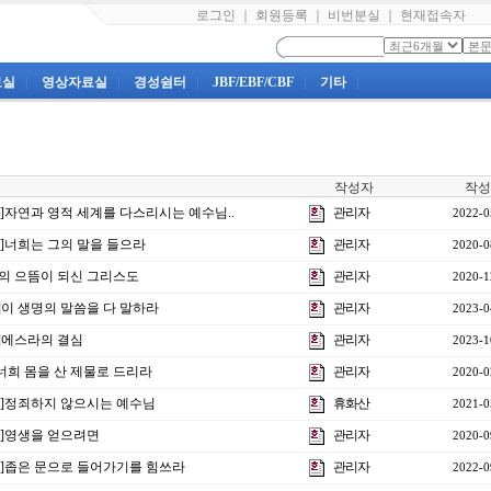
로그인
｜
회원등록
｜
비번분실
｜
현재접속자
료실
|
영상자료실
|
경성쉼터
|
JBF/EBF/CBF
|
기타
|
작성자
작성
2강]자연과 영적 세계를 다스리시는 예수님..
관리자
2022-0
강]너희는 그의 말을 들으라
관리자
2020-0
만물의 으뜸이 되신 그리스도
관리자
2020-1
 ]이 생명의 말씀을 다 말하라
관리자
2023-0
강]에스라의 결심
관리자
2023-1
] 너희 몸을 산 제물로 드리라
관리자
2020-0
1강]정죄하지 않으시는 예수님
휴화산
2021-0
8강]영생을 얻으려면
관리자
2020-0
5강]좁은 문으로 들어가기를 힘쓰라
관리자
2022-0