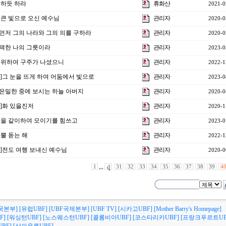
께 하듯 하라
휴화산
2021-0
] 큰 빛으로 오신 예수님
관리자
2020-0
강]먼저 그의 나라와 그의 의를 구하라
관리자
2020-0
강]택한 나의 그릇이라
관리자
2023-0
희를 위하여 구주가 나셨으니
관리자
2022-1
2강]그 눈을 뜨게 하여 어둠에서 빛으로
관리자
2023-0
강]은밀한 중에 보시는 하늘 아버지
관리자
2020-0
강]화 있을진저
관리자
2020-1
]마음을 같이하여 모이기를 힘쓰고
관리자
2023-0
 뿔 돋는 해
관리자
2022-1
강]전도 여행 보내신 예수님
관리자
2020-0
1
,,,
31
32
33
34
35
36
37
38
39
4
국본부]
[유럽UBF]
[UBF국제본부]
[UBF TV]
[시카고UBF]
[Mother Barry's Homepage]
F]
[워싱턴UBF]
[노스웨스턴UBF]
[콜롬비아UBF]
[코스타리카UBF]
[프랑크푸르트UB