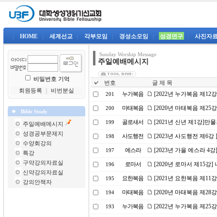
|
HOME
|
세계선교
|
각부모임
|
경성소모임
|
성경연구
|
사진자
Sunday Worship Message
주일예배메시지
비밀번호 기억
번호
글 제 목
회원등록
｜
비번분실
누가복음
[2022년 누가복음 제1
201
마태복음
[2020년 마태복음 제25
200
Bible Study
골로새서
[2021년 신년 제1강]
199
주일예배메시지
성경공부문제지
사도행전
[2023년 사도행전 제6강
198
수양회강의
에스라
[2023년 가을 에스라 4
197
특강
구약강의자료실
로마서
[2020년 로마서 제15강
196
신약강의자료실
요한복음
[2021년 요한복음 제1
195
강의안책자
마태복음
[2020년 마태복음 제2
194
누가복음
[2022년 누가복음 제2
193