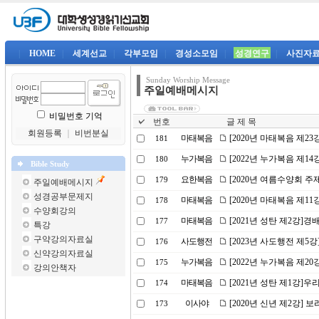
|
HOME
|
세계선교
|
각부모임
|
경성소모임
|
성경연구
|
사진자
Sunday Worship Message
주일예배메시지
비밀번호 기억
번호
글 제 목
회원등록
｜
비번분실
마태복음
[2020년 마태복음 제23
181
누가복음
[2022년 누가복음 제1
180
Bible Study
요한복음
[2020년 여름수양회 
179
주일예배메시지
성경공부문제지
마태복음
[2020년 마태복음 제1
178
수양회강의
마태복음
[2021년 성탄 제2강]
177
특강
구약강의자료실
사도행전
[2023년 사도행전 제5
176
신약강의자료실
누가복음
[2022년 누가복음 제20
175
강의안책자
마태복음
[2021년 성탄 제1강]
174
이사야
[2020년 신년 제2강] 
173