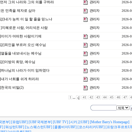
 ]먼저 그의 나라와 그의 의를 구하라
관리자
2026-0
]모든 민족을 제자로 삼아
관리자
2026-0
5강]내가 능히 이 일 할 줄을 믿느냐
관리자
2026-0
강 ]지혜로운 사람, 어리석은 사람
관리자
2026-0
3강]이이가 어떠한 사람이기에
관리자
2026-0
14강]죄인을 부르러 오신 예수님
관리자
2026-0
6강]열둘을 내보내시는 예수님
관리자
2026-0
8강]이방의 희망, 예수님
관리자
2026-0
9강]하나님의 나라가 이미 임하였다
관리자
2026-0
7강]내가 너희를 쉬게 하리라
관리자
2026-0
]천국의 비밀(2)
관리자
2026-0
1
,,,
41
42
43
44
45
46
47
4
국본부]
[유럽UBF]
[UBF국제본부]
[UBF TV]
[시카고UBF]
[Mother Barry's Homepage]
F]
[워싱턴UBF]
[노스웨스턴UBF]
[콜롬비아UBF]
[코스타리카UBF]
[프랑크푸르트UB