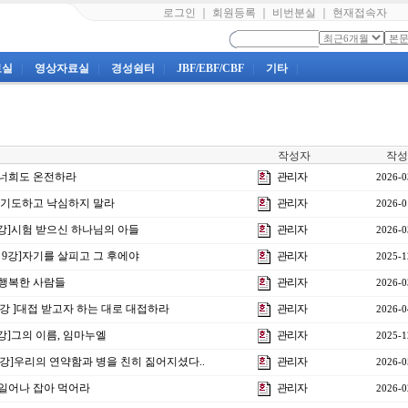
로그인
｜
회원등록
｜
비번분실
｜
현재접속자
료실
|
영상자료실
|
경성쉼터
|
JBF/EBF/CBF
|
기타
|
작성자
작성
강]너희도 온전하라
관리자
2026-0
항상 기도하고 낙심하지 말라
관리자
2026-0
 4강]시험 받으신 하나님의 아들
관리자
2026-0
제 9강]자기를 살피고 그 후에야
관리자
2025-1
강]행복한 사람들
관리자
2026-0
10강 ]대접 받고자 하는 대로 대접하라
관리자
2026-0
1강]그의 이름, 임마누엘
관리자
2025-1
12강]우리의 연약함과 병을 친히 짊어지셨다..
관리자
2026-0
1]일어나 잡아 먹어라
관리자
2026-0