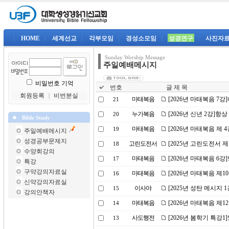
|
HOME
|
세계선교
|
각부모임
|
경성소모임
|
성경연구
|
사진자
Sunday Worship Message
주일예배메시지
비밀번호 기억
번호
글 제 목
회원등록
｜
비번분실
마태복음
[2026년 마태복음 7
21
누가복음
[2026년 신년 2강]
20
Bible Study
마태복음
[2026년 마태복음 제
19
주일예배메시지
성경공부문제지
고린도전서
[2025년 고린도전서 
18
수양회강의
마태복음
[2026년 마태복음 6
17
특강
구약강의자료실
마태복음
[2026년 마태복음 제
16
신약강의자료실
이사야
[2025년 성탄 메시지 
15
강의안책자
마태복음
[2026년 마태복음 제
14
사도행전
[2026년 봄학기 특강
13