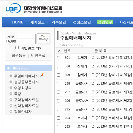
|
HOME
|
세계선교
|
각부모임
|
경성소모임
|
성경연구
|
사진자
Sunday Worship Message
주일예배메시지
비밀번호 기억
번호
글 제 목
회원등록
｜
비번분실
창세기
[2013년 창세기 제22강
301
창세기
[2013년 창세기 제21
300
Bible Study
창세기
[2013년 창세기 제20
299
주일예배메시지
성경공부문제지
골로새서
[2013년 골로새서 제4
298
수양회강의
골로새서
[2013년 골로새서 제3
297
특강
구약강의자료실
골로새서
[2013년 골로새서 제2
296
신약강의자료실
골로새서
[2013년 골로새서 제1
295
강의안책자
로마서
[2013년 로마서 제18강
294
로마서
[2013년 로마서 제17강
293