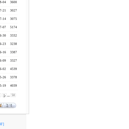
8-04
3600
7-21
3027
7-14
3075
7-07
5174
6-30
3332
6-23
3238
6-16
3387
6-09
3327
6-02
4539
5-26
3378
5-19
4039
0
,,,
50
F]