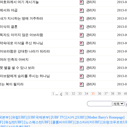
강] 여호와께서 여기 계시거늘
관리자
2013-0
] 에서와 야곱
관리자
2013-0
강] 내가 지시하는 땅에 거주하라
관리자
2013-0
] 이삭의 결혼
관리자
2013-0
강] 독자도 아끼지 않은 아브라함
관리자
2013-0
강] 약속대로 이삭을 주신 하나님
관리자
2013-0
3강] 아브라함은 강대한 나라가 되리라
관리자
2013-0
] 여러 민족의 아버지
관리자
2013-0
] 뭇 별을 셀 수 있나 보라
관리자
2013-0
강] 아브람에게 승리를 주시는 하나님
관리자
2013-0
 너는 복이 될지라
관리자
2013-0
1
,,,
31
32
33
34
35
36
37
38
39
4
국본부]
[유럽UBF]
[UBF국제본부]
[UBF TV]
[시카고UBF]
[Mother Barry's Homepage]
F]
[워싱턴UBF]
[노스웨스턴UBF]
[콜롬비아UBF]
[코스타리카UBF]
[프랑크푸르트UB