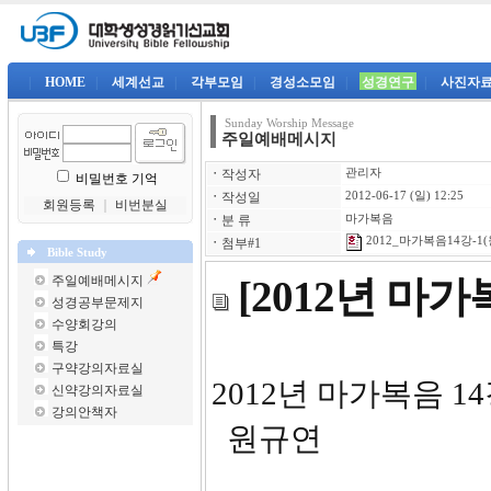
|
HOME
|
세계선교
|
각부모임
|
경성소모임
|
성경연구
|
사진자
Sunday Worship Message
주일예배메시지
ㆍ
작성자
관리자
비밀번호 기억
ㆍ
작성일
2012-06-17 (일) 12:25
회원등록
｜
비번분실
ㆍ
분 류
마가복음
2012_마가복음14강-1(
ㆍ
첨부#1
Bible Study
주일예배메시지
[2012년 마
성경공부문제지
수양회강의
특강
구약강의자료실
2012
신약강의자료실
강의안책자
원규연