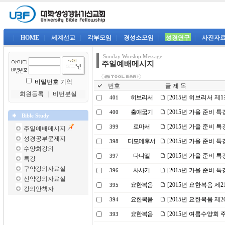
|
HOME
|
세계선교
|
각부모임
|
경성소모임
|
성경연구
|
사진자
Sunday Worship Message
주일예배메시지
비밀번호 기억
번호
글 제 목
회원등록
｜
비번분실
히브리서
[2015년 히브리서 제
401
출애굽기
[2015년 가을 준비 
400
Bible Study
로마서
[2015년 가을 준비 특
399
주일예배메시지
성경공부문제지
디모데후서
[2015년 가을 준비 
398
수양회강의
다니엘
[2015년 가을 준비 
397
특강
구약강의자료실
사사기
[2015년 가을 준비 특
396
신약강의자료실
요한복음
[2015년 요한복음 제2
395
강의안책자
요한복음
[2015년 요한복음 제
394
요한복음
[2015년 여름수양회 
393