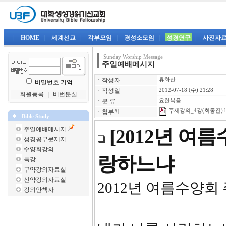
|
HOME
|
세계선교
|
각부모임
|
경성소모임
|
성경연구
|
사진자
Sunday Worship Message
주일예배메시지
ㆍ
작성자
휴화산
비밀번호 기억
ㆍ
작성일
2012-07-18 (수) 21:28
회원등록
｜
비번분실
ㆍ
분 류
요한복음
주제강의_4강(최동진).
ㆍ
첨부#1
Bible Study
주일예배메시지
[2012년 여
성경공부문제지
수양회강의
랑하느냐
특강
구약강의자료실
신약강의자료실
2012년 여
강의안책자