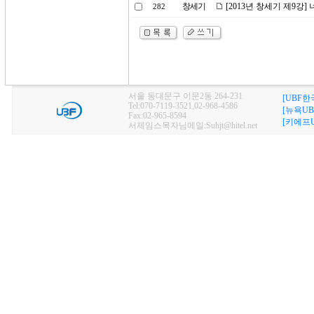
창세기
[2013년 창세기 제9강]
282
서울 동대문구 이문2동 264-231
[UBF한
Tel:070-7119-3521,02-968-4586
[뉴욕UB
Fax:02-965-8594
[키에프U
서제임스목자님메일:Suhjt@hitel.net