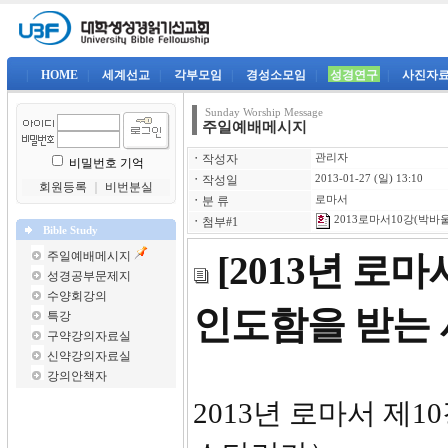
|
HOME
|
세계선교
|
각부모임
|
경성소모임
|
성경연구
|
사진자
Sunday Worship Message
주일예배메시지
ㆍ
작성자
관리자
비밀번호 기억
ㆍ
작성일
2013-01-27 (일) 13:10
회원등록
｜
비번분실
ㆍ
분 류
로마서
2013로마서10강(박바울)
ㆍ
첨부#1
Bible Study
주일예배메시지
[2013년 로
성경공부문제지
수양회강의
인도함을 받는
특강
구약강의자료실
신약강의자료실
강의안책자
2013년 로