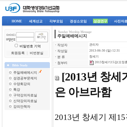
|
HOME
|
세계선교
|
각부모임
|
경성소모임
|
성경연구
|
사진자
Sunday Worship Message
주일예배메시지
ㆍ
작성자
관리자
비밀번호 기억
ㆍ
작성일
2013-06-30 (일) 12:31
회원등록
｜
비번분실
ㆍ
분 류
창세기
2013창세기15강(오정훈)
ㆍ
첨부#1
Bible Study
주일예배메시지
[2013년 창
성경공부문제지
수양회강의
은 아브라함
특강
구약강의자료실
신약강의자료실
강의안책자
2013년 창