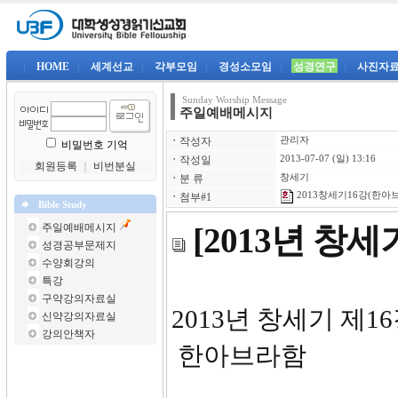
|
HOME
|
세계선교
|
각부모임
|
경성소모임
|
성경연구
|
사진자
Sunday Worship Message
주일예배메시지
ㆍ
작성자
관리자
비밀번호 기억
ㆍ
작성일
2013-07-07 (일) 13:16
회원등록
｜
비번분실
ㆍ
분 류
창세기
2013창세기16강(한아브라
ㆍ
첨부#1
Bible Study
주일예배메시지
[2013년 창
성경공부문제지
수양회강의
특강
구약강의자료실
2013
신약강의자료실
강의안책자
한아브라함